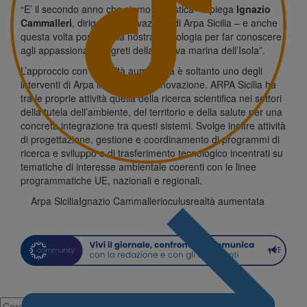
“E’ il secondo anno che siamo ad Ustica – spiega
Ignazio
Cammalleri
, dirigente Innovazione di Arpa Sicilia – e anche
questa volta portiamo la nostra tecnologia per far conoscere
agli appassionati i segreti della riserva marina dell’Isola”.
L’approccio con la realtà aumentata è soltanto uno degli
interventi di Arpa in materia di innovazione. ARPA Sicilia ha
tra le proprie attività quella della ricerca scientifica nei settori
della tutela dell’ambiente, del territorio e della salute per una
concreta integrazione tra questi sistemi. Svolge inoltre attività
di progettazione, gestione e coordinamento di programmi di
ricerca e sviluppo e di trasferimento tecnologico incentrati su
tematiche di interesse ambientale coerenti con le linee
programmatiche UE, nazionali e regionali.
Arpa Sicilia
Ignazio Cammalleri
oculus
realtà aumentata