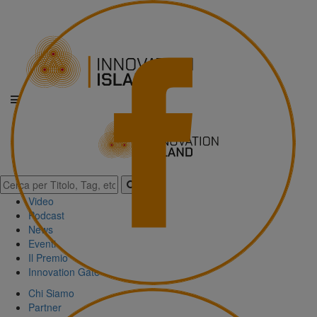
Video
Podcast
News
Eventi
Il Premio
Innovation Gate
Chi Siamo
Partner