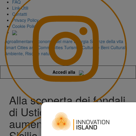
FAQ
Link Utili
Contatti
Privacy Policy
Cookie Policy
Agroalimentare
Economia del mare
Energia
Scienze della vita
Smart Cities and Communities
Turismo, Cultura e Beni Culturali
Ambiente, Risorse naturali
Accedi alla
Alla scoperta dei fondali
di Ustica con la realtà
aumentata di Arpa
Sicilia