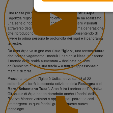
Una realtà più “immersiva” di questa non esiste L’
Arpa
,
l’agenzia regionale per l’Ambiente della Sicilia ha realizzato
una serie di “documentari” che possono essere visionati
attraverso degli “oculus” hi tech, visori di ultima generazione
che riproducono la realtà e l’aumentano, consentendo di
vivere in prima persona le profondità dei mari e il panorama
terrestre.
Da anni Arpa va in giro con il suo
“Igloo
“, una tensostruttura
che ricorda vagamente i moduli lunari della Nasa, per aprire
il mondo della realtà aumentata – declinata nei temi
dell’ambiente e della sua tutela – a tutti gli appassionati di
mare e di terra.
Prossima tappa dell’Igloo è Ustica, dove dal 18 al 22
settembre si terrà la seconda edizione della
Rassegna del
Mare “Sebastiano Tusa”.
Arpa è tra i partner dell’iniziativa.
Gli oculus di Arpa hanno riprodotto anche i fondali della
Riserva Marina: visitatori e appassionati potranno così
“immergersi” in quei fondali grazie a queste nuove
tecnologie.