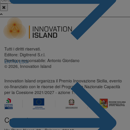
Tutti i diritti riservati.
Editore: Digitrend S.r.l.
Direttore responsabile: Antonio Giordano
ENTRA
ESCI
© 2026, Innovation Island
Innovation Island organizza il Premio Innovazione Sicilia, evento
co-finanziato con le risorse del Programma Nazionale Capacità
per la Coesione 2021/2027 - azione 1.1.4
Contatti