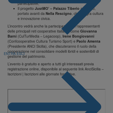
partecipative;
Il progetto
JustMO’ – Palazzo Tiberio
a Sepino,
portato avanti da
Nella Rescigno
, che integra cultura
e innovazione civica.
L’incontro vedrà anche la partecipazione di rappresentanti
delle principali reti cooperative italiane, come
Giovanna
Barni
(CulTurMedia – Legacoop),
Irene Bongiovanni
(Confcooperative Cultura Turismo Sport) e
Paolo Amenta
(Presidente ANCI Sicilia), che discuteranno il ruolo della
cooperazione nel consolidare modelli ibridi e sostenibili di
ENTRA
ESCI
gestione del patrimonio.
L’evento è gratuito e aperto a tutti gli interessati previa
registrazione online, disponibile al seguente link
AnciSicilia –
Iscrizioni | Iscrizioni alle giornate formative
.