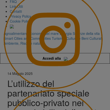
FAQ
Link Utili
Contatti
Privacy Policy
Cookie Policy
Agroalimentare
Economia del mare
Energia
Scienze della vita
Smart Cities and Communities
Turismo, Cultura e Beni Culturali
Ambiente, Risorse naturali
Accedi alla
14 Maggio 2025
L’utilizzo del
partenariato speciale
pubblico-privato nei