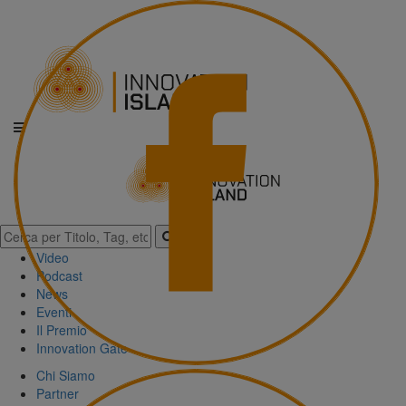
Video
Podcast
News
Eventi
Il Premio
Innovation Gate
Chi Siamo
Partner