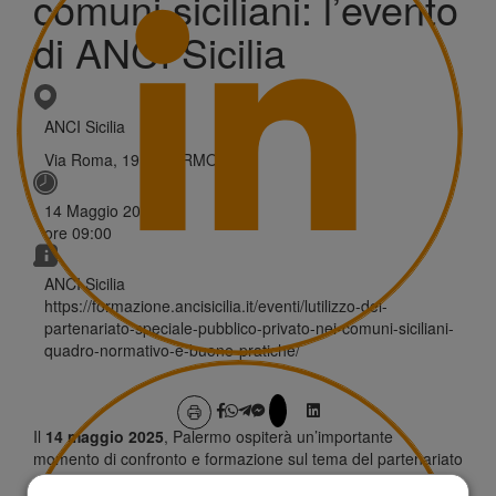
comuni siciliani: l’evento
di ANCI Sicilia
ANCI Sicilia
Via Roma, 19 PALERMO
14 Maggio 2025
ore
09:00
ANCI Sicilia
https://formazione.ancisicilia.it/eventi/lutilizzo-del-
partenariato-speciale-pubblico-privato-nei-comuni-siciliani-
quadro-normativo-e-buone-pratiche/
Il
14 maggio 2025
, Palermo ospiterà un’importante
momento di confronto e formazione sul tema del partenariato
speciale pubblico-privato (PSPP), organizzato da ANCI