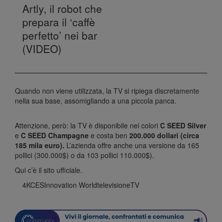
Artly, il robot che
prepara il ‘caffè
perfetto’ nei bar
(VIDEO)
Quando non viene utilizzata, la TV si ripiega discretamente
nella sua base, assomigliando a una piccola panca.
Attenzione, però: la TV è disponibile nei colori
C SEED Silver
e
C SEED Champagne
e costa ben
200.000 dollari (circa
185 mila euro).
L’azienda offre anche una versione da 165
pollici (300.000$) o da 103 pollici 110.000$).
Qui c’è il sito ufficiale
.
4K
CES
Innovation World
televisione
TV