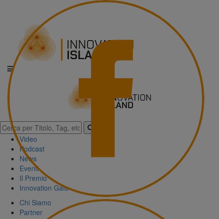
Video
Podcast
News
Eventi
Il Premio
Innovation Gate
Chi Siamo
Partner