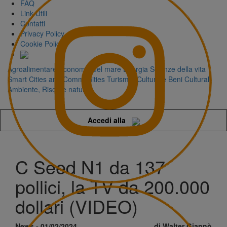
FAQ
Link Utili
Contatti
Privacy Policy
Cookie Policy
Agroalimentare
Economia del mare
Energia
Scienze della vita
Smart Cities and Communities
Turismo, Cultura e Beni Culturali
Ambiente, Risorse naturali
Accedi alla
C Seed N1 da 137
pollici, la TV da 200.000
dollari (VIDEO)
News - 01/02/2024
di Walter Giannò