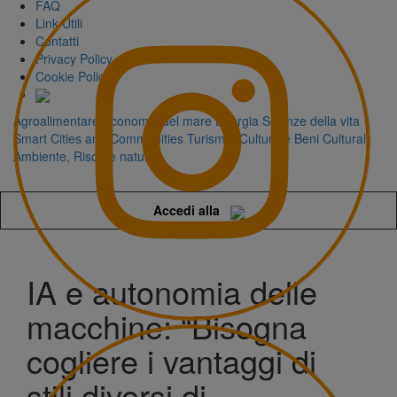
FAQ
Link Utili
Contatti
Privacy Policy
Cookie Policy
Agroalimentare
Economia del mare
Energia
Scienze della vita
Smart Cities and Communities
Turismo, Cultura e Beni Culturali
Ambiente, Risorse naturali
Accedi alla
IA e autonomia delle
macchine: “Bisogna
cogliere i vantaggi di
stili diversi di