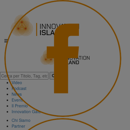
Video
Podcast
News
Eventi
Il Premio
Innovation Gate
Chi Siamo
Partner