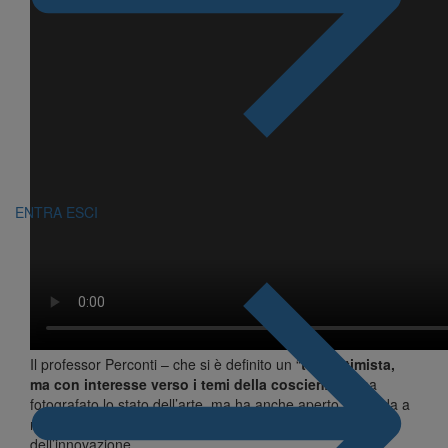
ENTRA
ESCI
Il professor Perconti – che si è definito un “
tecnottimista,
ma con interesse verso i temi della coscienza
” – ha
fotografato lo stato dell’arte, ma ha anche aperto la strada a
nuovi scenari orientati al futuro, mettendo in luce il ruolo
dell’innovazione.