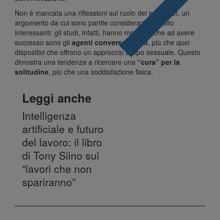
Non è mancata una riflessioni sul ruolo dei sex robot, un
argomento da cui sono partite considerazioni molto
interessanti: gli studi, infatti, hanno mostrato che ad avere
successo sono gli
agenti conversazionali
, più che quei
dispositivi che offrono un approccio di tipo sessuale. Questo
dimostra una tendenza a ricercare una
“cura” per la
solitudine
, più che una soddisfazione fisica.
Leggi anche
Intelligenza
artificiale e futuro
del lavoro: il libro
di Tony Siino sui
“lavori che non
spariranno”