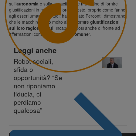
sull’
autonomia
e sulla capacità delle macchine di fornire
giustificazioni in merito alle loro risposte, proprio come fanno
agli esseri umani. Gli studi, ha spiegato Perconti, dimostrano
che le macchine sono molto abili a fornire
giustificazioni
sui loro ragionamenti
, incaponendosi anche di fronte ad
affermazioni contrarie al “
senso comune
“.
Leggi anche
Robot sociali,
sfida o
opportunità? “Se
non riponiamo
fiducia, ci
perdiamo
qualcosa”