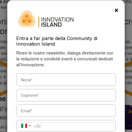
la Zisa
, un luogo simbolo di rigenerazione urbana e culturale della città
×
a kermesse.
i Digitali punto di incontro per c
con AI
Entra a far parte della Community di
 nasce con l’obiettivo di creare un punto di incontro tra giovani, startup
Innovation Island
tale, per esplorare le potenzialità dell’Intelligenza Artificiale e promuov
Ricevi le nostre newsletter, dialoga direttamente con
evento segna anche una tappa storica per Develhope: per la prima volt
la redazione e condividi eventi e comunicati dedicati
gica porta la propria energia
fuori dalle aule
per incontrare la città e 
all’innovazione.
urre anni di formazione, ricerca e sperimentazione in un momento pubb
Come sottolinea
Alessandro Balsamo, co-founder di
Develhope
,
“Gener
: è il manifesto della nostra visione, quella di un Sud che diventa prota
ica globale, con Palermo come capitale di un cambiamento che parte da
he
ll’innovazione, 10 parole
asciano il segno
+39
Italia
e parole chiave, che sintetizzano visioni, paure,