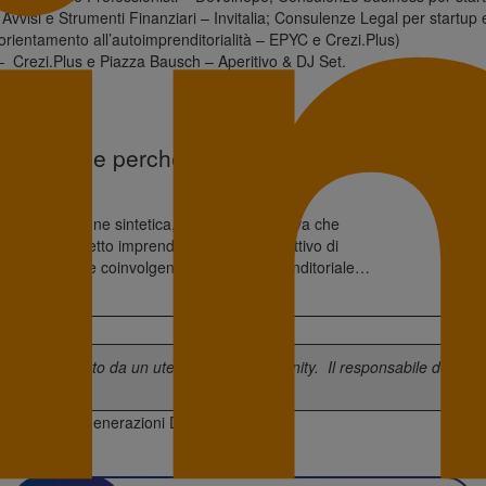
vvisi e Strumenti Finanziari – Invitalia; Consulenze Legal per startup
rientamento all’autoimprenditorialità – EPYC e Crezi.Plus)
 Crezi.Plus e Piazza Bausch – Aperitivo & DJ Set.
he
ch Deck (e perché ti
a presentazione sintetica, visiva e persuasiva che
orza di un progetto imprenditoriale, con l’obiettivo di
azione chiara e coinvolgente dell’idea imprenditoriale,
i, come ad esempio nel corso di un demo day o di una
 convincere un potenziale investitore, partner […]
 è stato scritto da un utente della
Community
. Il responsabile della p
l suo autore.
mo
develhope
Generazioni Digitali