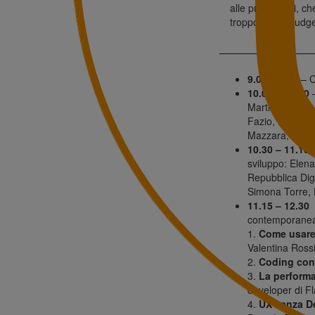
alle prime armi, ch
troppo alta e budg
scenario alla Silico
Quel che è certo, 
9.00 – 9.45
– C
10.00 – 10.30
–
Martina Bisegn
Fazio, Founder
Mazzara, Found
10.30 – 11.10
–
sviluppo: Elena
Repubblica Dig
Simona Torre, 
11.15 – 12.30
R
contemporanea
1.
Come usare 
Valentina Ross
2.
Coding con 
3.
La performa
developer di Fl
4.
UX senza De