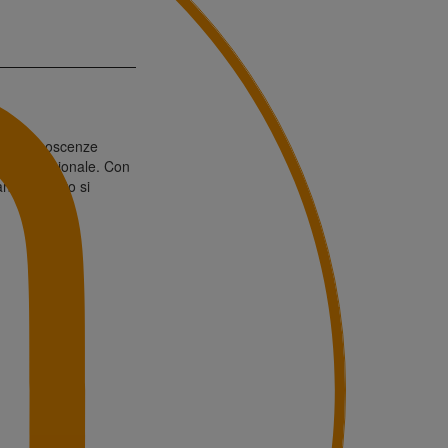
oprie conoscenze
cita professionale. Con
no, l’evento si