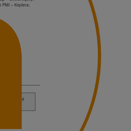
 e PMI – Keplera;
ubblicazione è