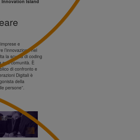
.
Innovation Island
reare
, imprese e
ere l’innovazione nel
a la scuola di coding
la sua comunità. È
lico di confronto e
azioni Digitali è
gonista della
lle persone”.