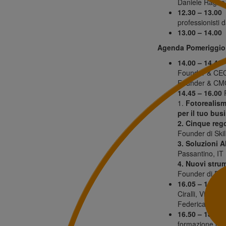
Daniele Ragno
12.30 – 13.00
C
professionisti d
13.00 – 14.00
C
Agenda Pomeriggio
14.00 – 14.40
C
Founder & CEO 
Founder & CMO 
14.45 – 16.00
R
1.
Fotorealismo
per il tuo bus
2. Cinque rego
Founder di Skil
3. Soluzioni A
Passantino, IT
4. Nuovi stru
Founder di De
16.05 – 16.45
Ciralli, Vice 
Federica Pasini
16.50 – 18.00
–
formazione per