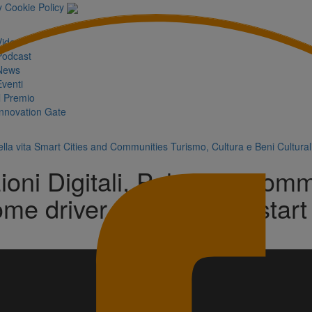
y
Cookie Policy
Video
Podcast
News
Eventi
Il Premio
Innovation Gate
lla vita
Smart Cities and Communities
Turismo, Cultura e Beni Cultural
oni Digitali, Palermo scomm
come driver per le nuove start