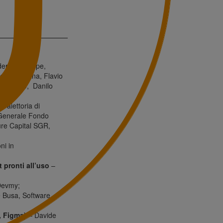
der Develhope,
ne Siciliana, Flavio
 Palermo, Danilo
raiettoria di
e Generale Fondo
ure Capital SGR,
ni in
 pronti all’uso
–
Devmy;
 Busa, Software
, Figma)
– Davide