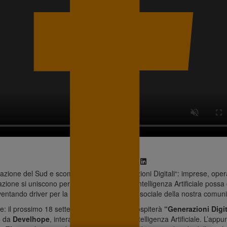
vazione del Sud e scommette sulle “
Generazioni Digitali
“: imprese, opera
azione
si uniscono per discutere su come l’Intelligenza Artificiale possa
ventando driver per la crescita economica e sociale della nostra comuni
e: il prossimo 18 settembre 2025 Palermo ospiterà
“Generazioni Digit
o da
Develhope
, interamente dedicato all’Intelligenza Artificiale. L’appu