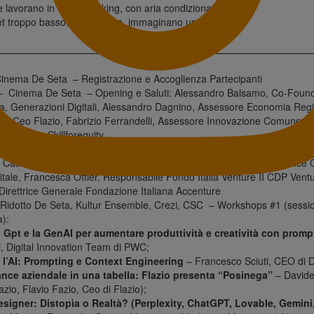
e lavorano in un co-working, con aria condizionata
et troppo basso. Altri, invece, immaginano uno
n Valley, tra venture capitalist e pitch al cardiopalma.
è che non è sempre facile spiegare […]
inema De Seta – Registrazione e Accoglienza Partecipanti
 Cinema De Seta – Opening e Saluti: Alessandro Balsamo, Co-Foun
a, Generazioni Digitali, Alessandro Dagnino, Assessore Economia Regio
 & Ceo Flazio, Fabrizio Ferrandelli, Assessore Innovazione Comune di
er & Ceo Skillforequity.
 Cinema De Seta – Panel .1 Innovazione Digitale e Sociale: una nuova t
 Casolari, Ceo Opes Italia Sicaf EuVeca, Martina Lascialfari, Direttric
itale, Francesca Ottier, Responsabile Fondo Italia Venture II CDP Vent
Direttrice Generale Fondazione Italiana Accenture
idotto De Seta, Kultur Ensemble, Crezi, CSC – Workshops #1 (sessio
):
Gpt e la GenAI per aumentare produttività e creatività con prompt
i, Digital Innovation Team di PWC;
l’AI: Prompting e Context Engineering
– Francesco Sciuti, CEO di 
nce aziendale in una tabella: Flazio presenta “Posinega”
– Davide
azio, Flavio Fazio, Ceo di Flazio);
signer: Distopìa o Realtà? (Perplexity, ChatGPT, Lovable, Gemini