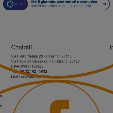
Contatti
I
Via Pietro Nenni, 28 - Palermo, 90146
Via Paolo da Cannobio, 10 - Milano, 20123
P.IVA: 09457150960
Tel: +39 327 621 5632
info@innovationisland.it
a,
ne