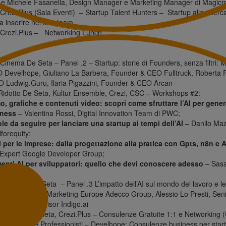
 e Michele Fasanella, Design Manager e Marketing Manager di Magicm
rezi.Plus (Sala Eventi) – Startup Talent Hunters – Startup alla ricerc
a inserire nel loro team.
rezi.Plus – Networking Lunch
inema De Seta – Panel .2 – Startup: storie di Founders, senza filtri: 
Develhope, Giuliano La Barbera, Founder & CEO Fulltruck, Roberta P
Ludwig.Guru, Ilaria Pigazzini, Founder & CEO Arcan
idotto De Seta, Kultur Ensemble, Crezi, CSC – Workshops #2:
, grafiche e contenuti video: scopri come sfruttare l’AI per genera
iness
– Valentina Rossi, Digital Innovation Team di PWC;
le da seguire per lanciare una startup ai tempi dell’AI
– Danilo Ma
lforequity;
I per le imprese: dalla progettazione alla pratica con Gpts, n8n e 
 Expert Google Developer Group;
menti AI per sviluppatori: quello che devi conoscere adesso
– Sasa
velhope.
– Cinema De Seta – Panel .3 L’impatto dell’AI sul mondo del lavoro e l
President Central Marketing Europe Adecco Group, Alessio Lo Presti, S
, Strategic Advisor Indigo.ai
 Ridotto De Seta, Crezi.Plus – Consulenze Gratuite 1:1 e Networking 
 PMI, ETS e Professionisti – Develhope; Consulenze business per startu