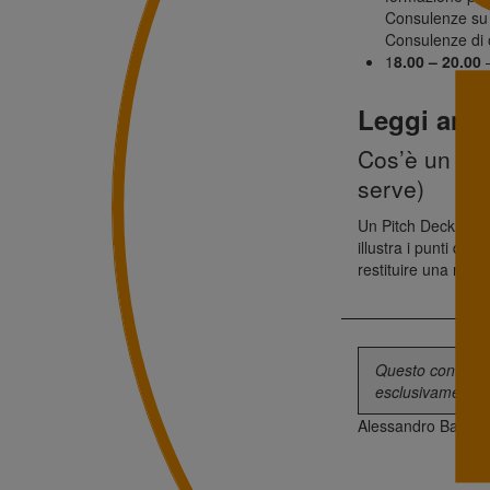
Consulenze su A
Consulenze di o
1
8.00 – 20.00
–
Leggi anc
Cos’è un Pit
serve)
Un Pitch Deck è un
illustra i punti di f
restituire una narr
durante pitch brev
call. È pensato per
Questo contenuto
esclusivamente i
Alessandro Balsa