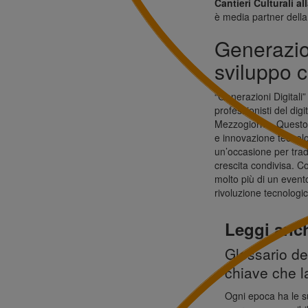
Cantieri Culturali al
è media partner dell
Generazion
sviluppo 
“Generazioni Digitali”
professionisti del digi
Mezzogiorno. Questo 
e innovazione tecnolo
un’occasione per trad
crescita condivisa. 
molto più di un evento
rivoluzione tecnolog
Leggi anc
Glossario de
chiave che l
Ogni epoca ha le su