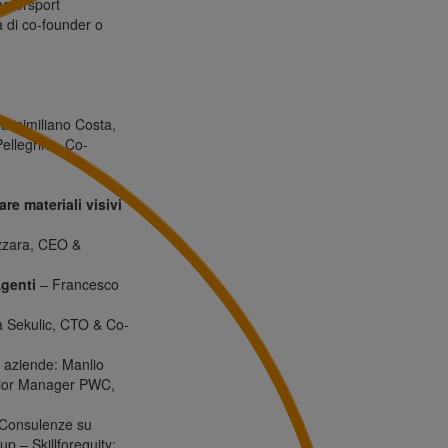
otorsport
a di co-founder o
Massimiliano Costa,
ellegrino, Co-
re materiali visivi
zzara, CEO &
Agenti
– Francesco
 Sekulic, CTO & Co-
e aziende: Manlio
enior Manager PWC,
(Consulenze su
p – Skillforequity;