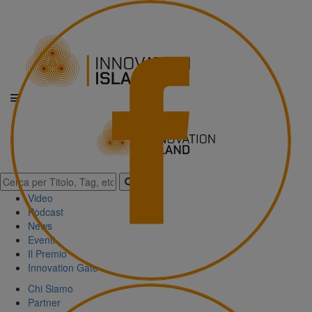
Video
Podcast
News
Eventi
Il Premio
Innovation Gate
Chi Siamo
Partner