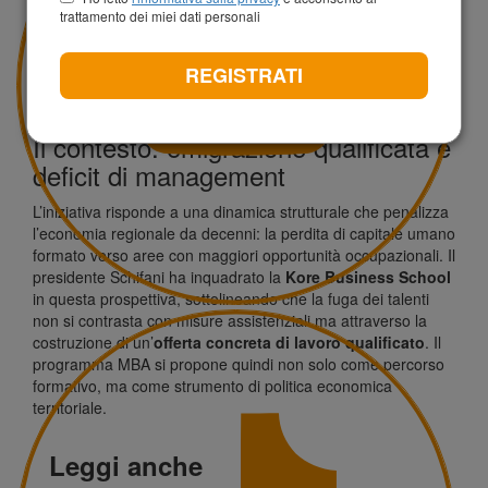
richieste delle aziende presenti sul territorio – sia locali sia
trattamento dei miei dati personali
grandi gruppi con sede in Sicilia. Il percorso è costruito con il
contributo diretto delle imprese aderenti a Confindustria
REGISTRATI
Sicilia, che partecipano alla definizione dei contenuti e alla
selezione dei profili in uscita.
Il contesto: emigrazione qualificata e
deficit di management
L’iniziativa risponde a una dinamica strutturale che penalizza
l’economia regionale da decenni: la perdita di capitale umano
formato verso aree con maggiori opportunità occupazionali. Il
presidente Schifani ha inquadrato la
Kore Business School
in questa prospettiva, sottolineando che la fuga dei talenti
non si contrasta con misure assistenziali ma attraverso la
costruzione di un’
offerta concreta di lavoro qualificato
. Il
programma MBA si propone quindi non solo come percorso
formativo, ma come strumento di politica economica
territoriale.
Leggi anche