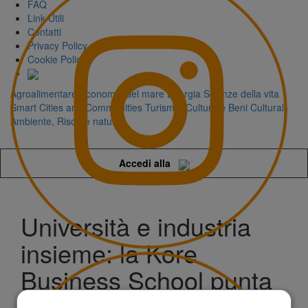
FAQ
Link Utili
Contatti
Privacy Policy
Cookie Policy
Agroalimentare
Economia del mare
Energia
Scienze della vita
Smart Cities and Communities
Turismo, Cultura e Beni Culturali
Ambiente, Risorse naturali
Accedi alla
Università e industria
insieme: la Kore
Business School punta
a costruire management