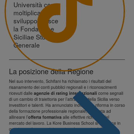
Università come
moltiplicatore di
sviluppo: nasce
la Fondazione
Siciliae Studium
Generale
La posizione della Regione
Nel suo intervento, Schifani ha richiamato i risultati del
risanamento dei conti pubblici regionali e i riconoscimenti
ricevuti dalle
agenzie di rating internazionali
come segnali
di un cambio di traiettoria per l’attrattività della Sicilia verso
investitori e talenti. Ha annunciato inoltre una riforma in corso
della formazione professionale regionale, orientata ad
allineare l’
offerta formativa
alle effettive richieste del
mercato del lavoro. La Kore Business School si inserisce in
questo quadro come intervento sul segmento della