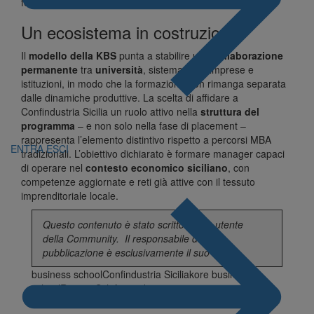
formazione manageriale di alto livello.
Un ecosistema in costruzione
Il
modello della KBS
punta a stabilire una
collaborazione
permanente
tra
università
, sistema delle imprese e
istituzioni, in modo che la formazione non rimanga separata
dalle dinamiche produttive. La scelta di affidare a
Confindustria Sicilia un ruolo attivo nella
struttura del
programma
– e non solo nella fase di placement –
rappresenta l’elemento distintivo rispetto a percorsi MBA
ENTRA
ESCI
tradizionali. L’obiettivo dichiarato è formare manager capaci
di operare nel
contesto economico siciliano
, con
competenze aggiornate e reti già attive con il tessuto
imprenditoriale locale.
Questo contenuto è stato scritto da un utente
della
Community
. Il responsabile della
pubblicazione è esclusivamente il suo autore.
business school
Confindustria Sicilia
kore business
school
Renato Schifani
unikore