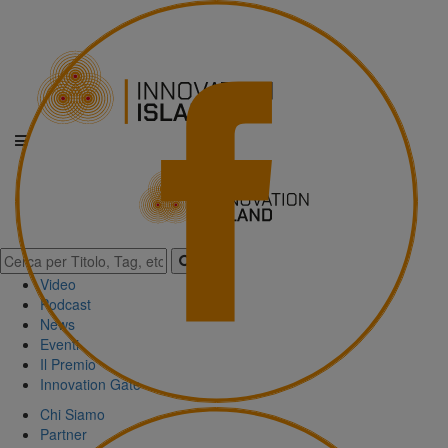
Video
Podcast
News
Eventi
Il Premio
Innovation Gate
Chi Siamo
Partner