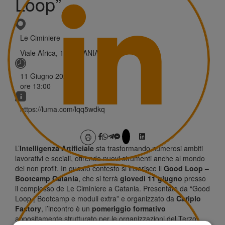
Loop”
Le Ciminiere
Viale Africa, 12 CATANIA
11 Giugno 2026
ore
13:00
https://luma.com/lqq5wdkq
L’
Intelligenza Artificiale
sta trasformando numerosi ambiti
lavorativi e sociali, offrendo nuovi strumenti anche al mondo
del non profit. In questo contesto si inserisce il
Good Loop –
Bootcamp
Catania
, che si terrà
giovedì 11 giugno
presso
il complesso de Le Ciminiere a Catania. Presentato da “Good
Loop | Bootcamp e moduli extra” e organizzato da
Cariplo
Factory
, l’incontro è un
pomeriggio formativo
appositamente strutturato per le organizzazioni del Terzo