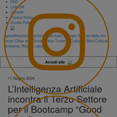
FAQ
Link Utili
Contatti
Privacy Policy
Cookie Policy
Agroalimentare
Economia del mare
Energia
Scienze della vita
Smart Cities and Communities
Turismo, Cultura e Beni Culturali
Ambiente, Risorse naturali
Accedi alla
11 Giugno 2026
L’Intelligenza Artificiale
incontra il Terzo Settore
per il Bootcamp “Good