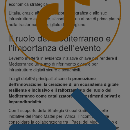
economica strategica.
L’Italia, grazie alla sua posizione geografica e alle sue
infrastrutture avanzate, si conferma un attore di primo piano
nella trasformazione digitale della regione.
Il ruolo del Mediterraneo e
l’importanza dell’evento
L’evento metterà in evidenza iniziative chiave per rendere il
Mediterraneo un punto di riferimento globale per
infrastrutture digitali sicure e sostenibili.
Tra gli obiettivi principali ci sono la
promozione
dell’innovazione, la creazione di un ecosistema digitale
resiliente e inclusivo e il rafforzamento del ruolo del
Mediterraneo come catalizzatore di investimenti privati e
imprenditorialità
.
Con il supporto della Strategia Global Gateway e delle
iniziative del Piano Mattei per l’Africa, l’incontro intende
consolidare la collaborazione tra i Paesi del Mediterraneo e
l’Europa, valorizzando il potenziale tecnologico della regione