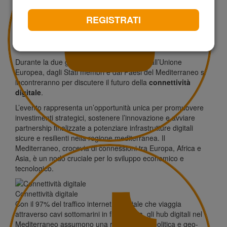
REGISTRATI
Un dialogo sul futuro della
connettività digitale
Durante la due giorni, leader provenienti dall’Unione
Europea, dagli Stati membri e dai Paesi del Mediterraneo si
incontreranno per discutere il futuro della
connettività
digitale
.
L’evento rappresenta un’opportunità unica per promuovere
investimenti strategici, sostenere l’innovazione e avviare
partnership finalizzate a potenziare infrastrutture digitali
sicure e resilienti nella regione mediterranea. Il
Mediterraneo, crocevia di connessioni tra Europa, Africa e
Asia, è un nodo cruciale per lo sviluppo economico e
tecnologico.
Connettività digitale
Con il 97% del traffico internet mondiale che viaggia
attraverso cavi sottomarini in fibra ottica, gli hub digitali nel
Mediterraneo assumono una rilevanza geopolitica e geo-