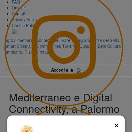
FAQ
Link Utili
Contatti
Privacy Policy
Cookie Policy
Agroalimentare
Economia del mare
Energia
Scienze della vita
Smart Cities and Communities
Turismo, Cultura e Beni Culturali
Ambiente, Risorse naturali
Accedi alla
Mediterraneo e Digital
Connectivity, a Palermo
un evento su
×
innovazione, reti e