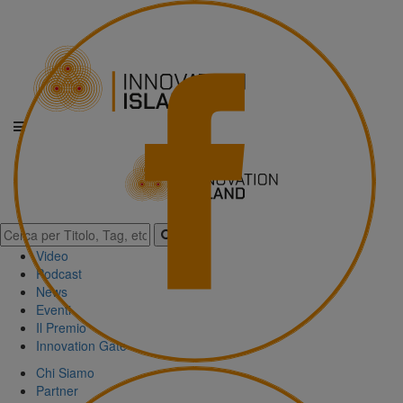
Video
Podcast
News
Eventi
Il Premio
Innovation Gate
Chi Siamo
Partner