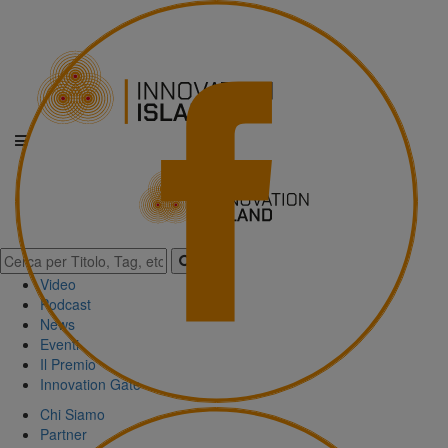
Video
Podcast
News
Eventi
Il Premio
Innovation Gate
Chi Siamo
Partner