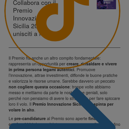
Collabora con il
Premio
Innovazione
Sicilia 2024,
unisciti a noi
Il Premio ha anche un altro compito fondamentale:
rappresenta un’opportunità per
creare
,
rinsaldare e vivere
in prima persona legami autentici
. Promuove
l’innovazione, attrae investimenti, diffonde le buone pratiche
e valorizza le
risorse umane
. Sarebbe davvero un peccato
non cogliere questa occasione
: troppe volte abbiamo
messo e mettiamo da parte le nostre idee geniali, solo
perché non pensiamo di avere lo strumento per fare spiccare
loro il volo. Il
Premio Innovazione Sicilia è la spinta per
volare in alto
.
Le
pre-candidature
al Premio sono aperte
fino al 1°
ottobre 2024
. Le candidature possono essere finalizzate fino