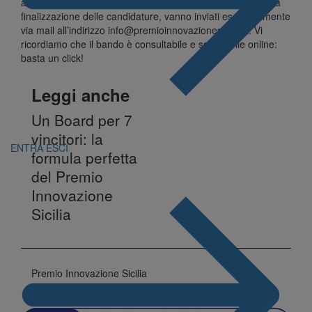
al termine ultimo del 21 ottobre 2024 e i documenti utili alla
finalizzazione delle candidature, vanno inviati esclusivamente
via mail all’indirizzo
info@premioinnovazionesicilia.it
. Vi
ricordiamo che il bando è consultabile e scaricabile online:
basta un click
!
Leggi anche
Un Board per 7
vincitori: la
ENTRA
ESCI
formula perfetta
del Premio
Innovazione
Sicilia
Premio Innovazione Sicilia