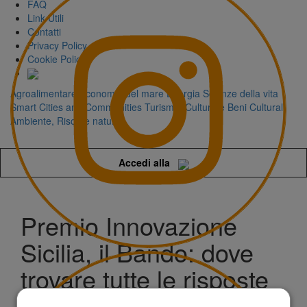
FAQ
Link Utili
Contatti
Privacy Policy
Cookie Policy
Agroalimentare
Economia del mare
Energia
Scienze della vita
Smart Cities and Communities
Turismo, Cultura e Beni Culturali
Ambiente, Risorse naturali
Accedi alla
Premio Innovazione
Sicilia, il Bando: dove
trovare tutte le risposte
(e anche di più)