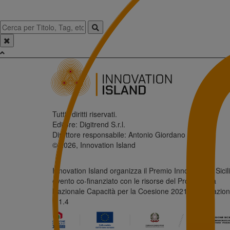
Tutti i diritti riservati.
Editore: Digitrend S.r.l.
Direttore responsabile: Antonio Giordano
© 2026, Innovation Island
Innovation Island organizza il Premio Innovazione Sicili
evento co-finanziato con le risorse del Programma
Nazionale Capacità per la Coesione 2021/2027 - azio
1.1.4