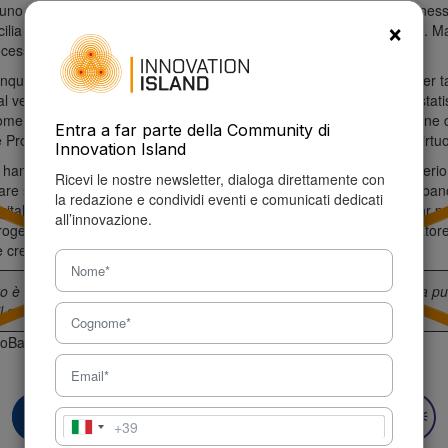
uno dei temi fondamentali sia quello delle infrastrutture e delle conness
×
icilia ci sono buone Università, come gli Atenei di Palermo e Catania. M
essario che gli imprenditori si diano da fare”.
que un endorsment al territorio, al Sud. Le parole del manager, per tan
 al vertice di Leonardo Finmeccanica, è una conferma indiretta alle stat
come una delle mete più ambite dai giovani impegnati nella “rivoluzione 
Entra a far parte della Community di
 Profumo, “investimenti e infrastrutture per creare un ecosistema virtu
Innovation Island
 hanno parlato anche Lorenzo Bini Smaghi di Fondi Arca Sgr e Saverio 
Ricevi le nostre newsletter, dialoga direttamente con
re si Sicilia. Proprio
Continella
ha ricordato l’impegno del gruppo banc
la redazione e condividi eventi e comunicati dedicati
gitale a
Ragusa
: “Noi siamo risultati vincitori di uno primo bandi Pnnr p
all’innovazione.
 progetto è in fase avanzata di realizzazione . Il nostro sarà un incubatore
 creare imprese in Sicilia”.
 è stato scritto da un utente della
Community
. Il responsabile della p
l suo autore.
mo
Baps
Capitale Umano
Greentech
Innovazione
Saverio Continella
+39
Italia