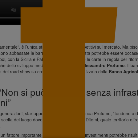
amentale”, è l’unica strada per restare competitivi sul mercato. Ma bis
sono abbassate le barriere d’ingresso e questa potrebbe essere occasion
oi, con la Sicilia e Palermo in testa, ha tutte le carte in regola per rito
che dello sviluppo mediterraneo. Parola di
Alessandro Profumo
. Il ba
a del road show su credito e territorio, organizzato dalla
Banca Agricol
.
Non si può innovare senza infrast
ni”
generazioni, startupper e innovatori – sottolinea Profumo, “tendono a da
a scelta del luogo dove vive e dove lavorare. Ditemi, quale territorio offr
.
 è un fattore importante ma non basta, senza investimenti potrebbe risul