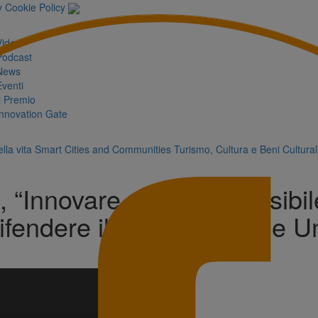
y
Cookie Policy
Video
Podcast
News
Eventi
Il Premio
Innovation Gate
lla vita
Smart Cities and Communities
Turismo, Cultura e Beni Cultural
 “Innovare al Sud è possibi
ifendere il vostro Capitale 