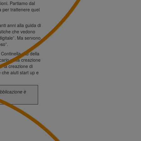
ioni. Partiamo dal
a per trattenere quel
ti anni alla guida di
istiche che vedono
digitale”. Ma servono,
oso”.
Continella, Ad della
ario nella creazione
er la creazione di
 che aiuti start up e
ubblicazione è