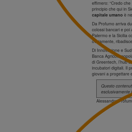
effimero: “Credo che 
principio che qui in S
capitale umano
è nec
Da Profumo arriva dun
colossi bancari e poi
Palermo e la Sicilia 
ovviamente, ribadisce
Di Innovazione e Sud
Banca Agricola popola
di Greentech, l’hub di
incubatori digitali. Il
giovani a progettare e
Questo contenuto
esclusivamente i
Alessandro Profu