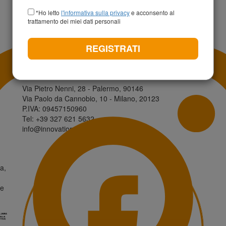
+39
*Ho letto
l'informativa sulla privacy
e acconsento al
trattamento dei miei dati personali
REGISTRATI
Contatti
I
Via Pietro Nenni, 28 - Palermo, 90146
Via Paolo da Cannobio, 10 - Milano, 20123
P.IVA: 09457150960
Tel: +39 327 621 5632
info@innovationisland.it
a,
ne