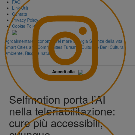
FAQ
Link Utili
Contatti
Privacy Policy
Cookie Policy
Agroalimentare
Economia del mare
Energia
Scienze della vita
Smart Cities and Communities
Turismo, Cultura e Beni Culturali
Ambiente, Risorse naturali
Accedi alla
Selfmotion porta l’AI
nella teleriabilitazione:
cure più accessibili,
ovunque