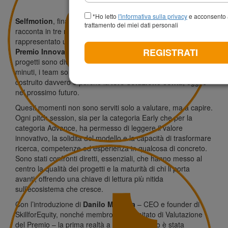
+39
*Ho letto
l'informativa sulla privacy
e acconsento 
Selfmotion
, finalista nella categoria
Advanced Stage
, si
trattamento dei miei dati personali
racconta in tre minuti. Le
Pitch Session
hanno
rappresentato uno dei passaggi più densi e rivelatori del
REGISTRATI
Premio Innovazione Sicilia 2025
. È sul palco, infatti, che i
progetti sono diventati racconto, visione, impatto. In pochi
minuti, i team sono stati chiamati a spiegare cosa hanno
costruito davvero e perché la
loro soluzione conta
, oggi e
nel prossimo futuro.
Questi momenti non sono serviti solo a valutare, ma a capire.
Ogni pitch session, sia per la
categoria Early
che per la
categoria Advance, ha permesso di leggere il valore
innovativo, la solidità del modello e la capacità di trasformare
ricerca, competenze ed esperienza in qualcosa di concreto.
Sono stati confronti diretti, essenziali, che hanno messo al
centro la qualità dei progetti e la maturità di chi li porta
avanti, offrendo una chiave di lettura più nitida
sull’ecosistema che cresce.
Con l’introduzione di
Danilo Mazzara
– CEO e founder di
SkillforEquity, nonché membro del Comitato di Valutazione
del Premio – la prima realtà a salire sul palco è stata