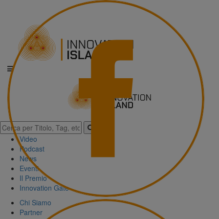
Video
Podcast
News
Eventi
Il Premio
Innovation Gate
Chi Siamo
Partner