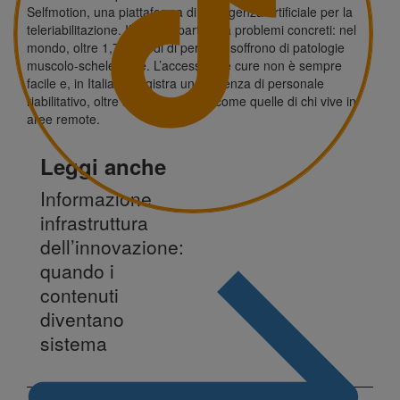
Selfmotion
, una piattaforma di intelligenza artificiale per la
teleriabilitazione. Il team è partito da problemi concreti: nel
mondo, oltre 1,7 miliardi di persone soffrono di patologie
muscolo-scheletriche. L’accesso alle cure non è sempre
facile e, in Italia, si registra una carenza di personale
riabilitativo, oltre ad altre criticità, come quelle di chi vive in
aree remote.
Leggi anche
Informazione
infrastruttura
dell’innovazione:
quando i
contenuti
diventano
sistema