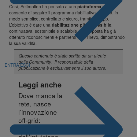
Così, Selfmotion ha pensato a una
piattaforma
che
consente di seguire il programma riabilitativo da casa, in
modo semplice, controllato e sicuro, tramite un’app.
L’obiettivo è dare una
riabilitazione più accessibile
,
continuativa, sostenibile e scalabile. La proposta ha già
ottenuto riconoscimenti e partnership di rilievo, dimostrando
la sua validità.
Questo contenuto è stato scritto da un utente
della
Community
. Il responsabile della
ENTRA
ESCI
pubblicazione è esclusivamente il suo autore.
Leggi anche
Dove manca la
rete, nasce
l’innovazione
off-grid:
Archimede,
dall’intuizione