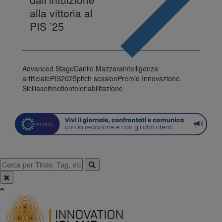
alla vittoria al
PIS ’25
Advanced Stage
Danilo Mazzara
intelligenza
artificiale
PIS2025
pitch session
Premio Innovazione
Sicilia
selfmotion
teleriabilitazione