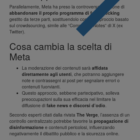
Parallelamente, Meta ha preso la controversa decisione di
abbandonare il proprio programma di fact-checking
gestito da terze parti, sostituendolo con un approccio basato
sul crowdsourcing, simile alle “Community Notes” di X (ex
Twitter).
Cosa cambia la scelta di
Meta
La moderazione dei contenuti sarà
affidata
direttamente agli utenti
, che potranno aggiungere
note e contrassegni ai post per segnalare errori o
contenuti fuorvianti.
Questo approccio, sebbene partecipativo, solleva
preoccupazioni sulla sua efficacia nel limitare la
diffusione di
fake news e discorsi d’odio
.
Secondo esperti citati dalla rivista
The Verge
, l’assenza di un
controllo centralizzato potrebbe favorire la
propagazione di
disinformazione
e contenuti pericolosi, influenzando
negativamente il dibattito pubblico e la sicurezza online.