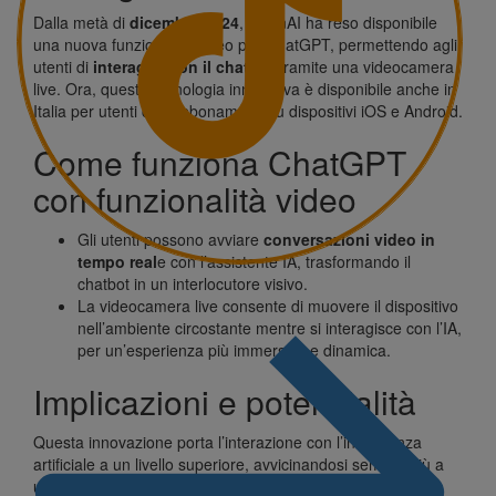
Dalla metà di
dicembre 2024
, OpenAI ha reso disponibile
una nuova funzionalità video per ChatGPT, permettendo agli
utenti di
interagire con il chatbot
tramite una videocamera
live. Ora, questa tecnologia innovativa è disponibile anche in
Italia per utenti con abbonamenti su dispositivi iOS e Android.
Come funziona ChatGPT
con funzionalità video
Gli utenti possono avviare
conversazioni video in
tempo real
e con l’assistente IA, trasformando il
chatbot in un interlocutore visivo.
La videocamera live consente di muovere il dispositivo
nell’ambiente circostante mentre si interagisce con l’IA,
per un’esperienza più immersiva e dinamica.
Implicazioni e potenzialità
Questa innovazione porta l’interazione con l’intelligenza
artificiale a un livello superiore, avvicinandosi sempre più a
una comunicazione naturale simile a quella umana.