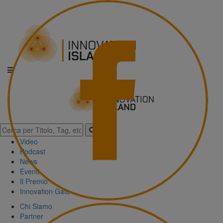
Video
Podcast
News
Eventi
Il Premio
Innovation Gate
Chi Siamo
Partner