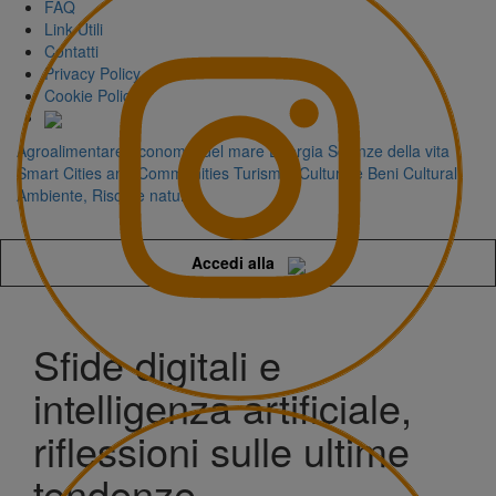
FAQ
Link Utili
Contatti
Privacy Policy
Cookie Policy
Agroalimentare
Economia del mare
Energia
Scienze della vita
Smart Cities and Communities
Turismo, Cultura e Beni Culturali
Ambiente, Risorse naturali
Accedi alla
Sfide digitali e
intelligenza artificiale,
riflessioni sulle ultime
tendenze