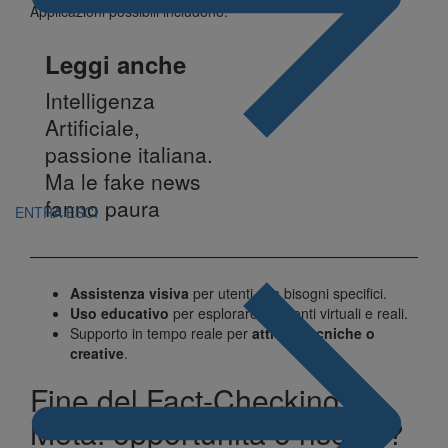
Applicazioni possibili includono:
Leggi anche
Intelligenza
Artificiale,
passione italiana.
Ma le fake news
fanno paura
ENTRA
ESCI
Assistenza visiva
per utenti con bisogni specifici.
Uso educativo
per esplorare ambienti virtuali e reali.
Supporto in tempo reale per
attività tecniche o
creative
.
Fine del Fact-Checking su
Meta: opportunità o rischio?