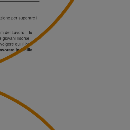
zazione per superare i
rim del Lavoro – le
e giovani risorse
olgere qui il loro
lavorare in Sicilia