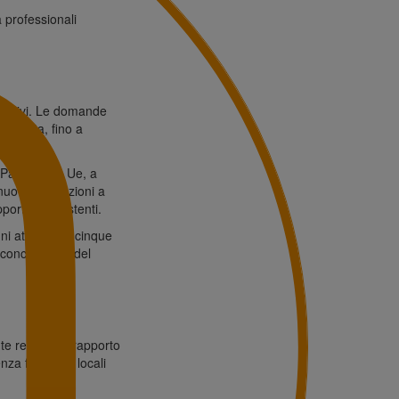
 professionali
ncentivi. Le domande
dedicata, fino a
 Paesi extra Ue, a
o nuove assunzioni a
orti già esistenti.
nni attraverso cinque
 concessione del
e remoto. Il rapporto
a fisica nei locali