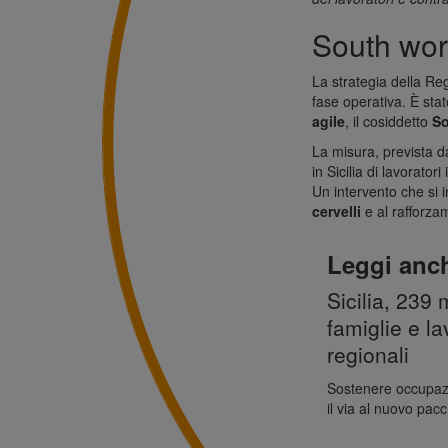
South work
La strategia della
Reg
fase operativa. È stato
agile
, il cosiddetto
So
La misura, prevista d
in Sicilia di lavorato
Un intervento che si i
cervelli
e al rafforza
Leggi anc
Sicilia, 239 
famiglie e la
regionali
Sostenere occupazi
il via al nuovo pacc