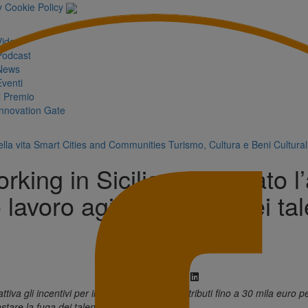
y
Cookie Policy
Video
Podcast
News
Eventi
Il Premio
Innovation Gate
lla vita
Smart Cities and Communities
Turismo, Cultura e Beni Cultural
king in Sicilia, pubblicato l
 lavoro agile e rientro dei tal
tiva gli incentivi per il
South working
: contributi fino a 30 mila euro pe
stare la fuga dei talenti.