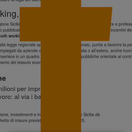
ing, pubblicato l’avviso
ione Siciliana
per trattenere e riportare sull’Isola competenze e profess
 pubblicato sul sito di Irfis l’avviso per la concessione degli incentivi de
uth working
.
alla legge regionale approvata lo scorso gennaio, punta a favorire la pe
ri impiegati da aziende con sede nel resto d’Italia o all’estero, anche fuo
nserisce in un quadro più ampio di politiche pubbliche orientate al cont
mento del tessuto economico locale.
he
milioni per imprese,
voro: al via i bandi
one, investimenti e innovazione: la Regione Sicilia dà
hetto di misure previste dalla finanziaria 2025.