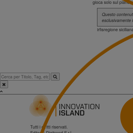
gioca solo sul piano
Questo contenuto
esclusivamente i
irfis
regione sicilian
Tutti i diritti riservati.
Editore: Digitrend S.r.l.