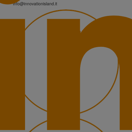
info@innovationisland.it
a,
ne