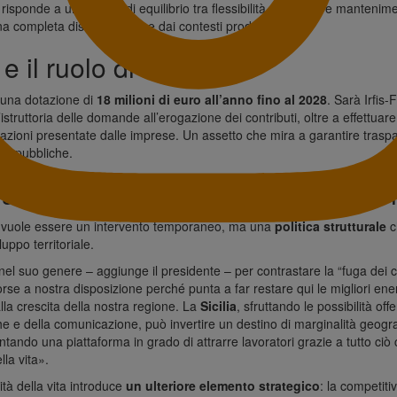
isponde a una logica di equilibrio tra flessibilità operativa e manteni
na completa disconnessione dai contesti produttivi.
e il ruolo di Irfis
 una dotazione di
18 milioni di euro all’anno fino al 2028
. Sarà Irfis-F
’istruttoria delle domande all’erogazione dei contributi, oltre a effettuare i
iarazioni presentate dalle imprese. Un assetto che mira a garantire trasp
orse pubbliche.
 strutturale contro la fuga dei cer
 vuole essere un intervento temporaneo, ma una
politica strutturale
ch
uppo territoriale.
el suo genere – aggiunge il presidente – per contrastare la “
fuga dei c
orse a nostra disposizione perché punta a far restare qui le migliori ene
lla crescita della nostra regione. La
Sicilia
, sfruttando le possibilità off
he e della comunicazione, può invertire un destino di marginalità geog
ntando una piattaforma in grado di attrarre lavoratori grazie a tutto ciò
lla vita».
lità della vita introduce
un ulteriore elemento strategico
: la competitiv