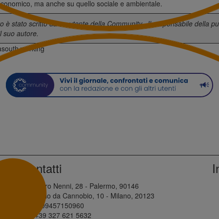
 economico, ma anche su quello sociale e ambientale.
 è stato scritto da un utente della
Community
. Il responsabile della p
l suo autore.
a
south working
Contatti
I
Via Pietro Nenni, 28 - Palermo, 90146
Via Paolo da Cannobio, 10 - Milano, 20123
P.IVA: 09457150960
Tel: +39 327 621 5632