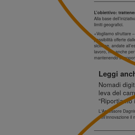
L’obiettivo: trattener
Alla base dell’iniziati
limiti geografici.
«Vogliamo sfruttare –
possibilità offerte dal
siciliane, andate all’
lavoro, ma anche per 
mantenendo il rapporto
Leggi anc
Nomadi digit
leva del ca
“Riportiamo i 
L'Assessore Dagnino
dell’innovazione il 