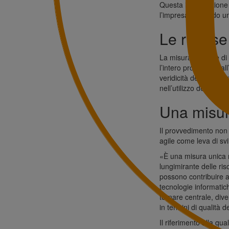
Questa impostazione r
l’impresa, evitando u
Le risorse 
La misura dispone di
l’intero processo, dall
veridicità delle dich
nell’utilizzo delle ris
Una misura
Il provvedimento non
agile come leva di svil
«È una misura unica n
lungimirante delle ris
possono contribuire a
tecnologie informatic
tornare centrale, dive
in termini di qualità de
Il riferimento alla qua