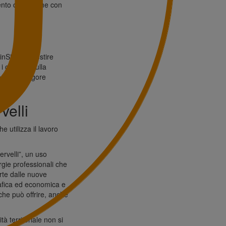
mento del legame con
inSicilia a gestire
 controlli sulla
arenza e rigore
velli
e utilizza il lavoro
ervelli
”, un uso
rgie professionali che
erte dalle nuove
rafica ed economica e
 che può offrire, anche
ità territoriale non si