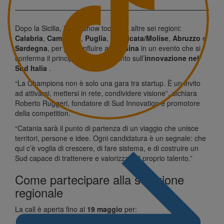
Dopo la Sicilia, il roadshow toccherà altre sei regioni:
Calabria
,
Campania
,
Puglia
,
Basilicata/Molise
,
Abruzzo
e
Sardegna
, per poi confluire a
Messina
in un evento che si
conferma il principale appuntamento sull’
innovazione nel
Sud Italia
.
“La Champions non è solo una gara tra startup. È un invito
ad attivarsi, mettersi in rete, condividere visione”, dichiara
Roberto Ruggeri
, fondatore di Sud Innovation e promotore
della competition.
“Catania sarà il punto di partenza di un viaggio che unisce
territori, persone e idee. Ogni candidatura è un segnale: che
qui c’è voglia di crescere, di fare sistema, e di costruire un
Sud capace di trattenere e valorizzare il proprio talento.”
Come partecipare alla selezione
regionale
La call è aperta fino al
19 maggio
per:
Startup
e
scaleup