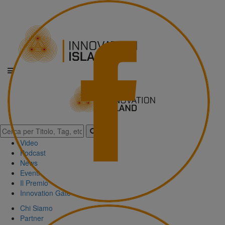
Video
Podcast
News
Eventi
Il Premio
Innovation Gate
Chi Siamo
Partner