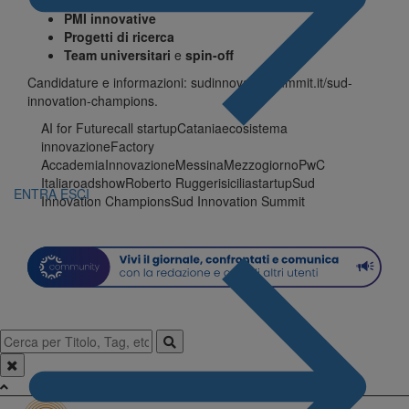
PMI innovative
Progetti di ricerca
Team universitari
e
spin-off
Candidature e informazioni:
sudinnovationsummit.it/sud-
innovation-champions
.
AI for Future
call startup
Catania
ecosistema
innovazione
Factory
Accademia
Innovazione
Messina
Mezzogiorno
PwC
Italia
roadshow
Roberto Ruggeri
sicilia
startup
Sud
ENTRA
ESCI
Innovation Champions
Sud Innovation Summit