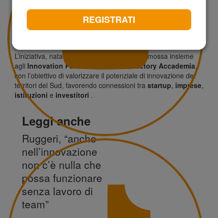
selezione regionale
, che individuerà i
5 progetti finalisti
siciliani
. Il vincitore rappresenterà la Sicilia alla
finale
REGISTRATI
nazionale
del
16-17 ottobre
a Messina, durante il
Sud
Innovation Summit – AI for Future 2025
, promosso in
sinergia con l’amministrazione comunale.
L’iniziativa, nata nel 2024, è quest’anno promossa insieme
agli
Innovation Partner PwC Italia
e
Factory Accademia
,
con l’obiettivo di valorizzare il potenziale di innovazione dei
territori del Sud, favorendo connessioni tra
startup
,
imprese
,
istituzioni
e
investitori
.
Leggi anche
Ruggeri, “anche
nell’innovazione
non c’è nulla che
possa funzionare
senza lavoro di
team”