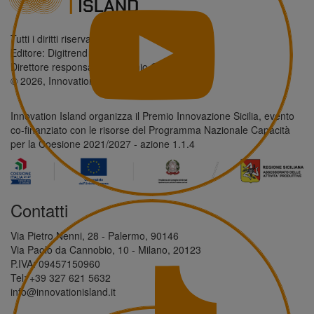
Tutti i diritti riservati.
Editore: Digitrend S.r.l.
Direttore responsabile: Antonio Giordano
© 2026, Innovation Island
Innovation Island organizza il Premio Innovazione Sicilia, evento
co-finanziato con le risorse del Programma Nazionale Capacità
per la Coesione 2021/2027 - azione 1.1.4
Contatti
Via Pietro Nenni, 28 - Palermo, 90146
Via Paolo da Cannobio, 10 - Milano, 20123
P.IVA: 09457150960
Tel: +39 327 621 5632
info@innovationisland.it