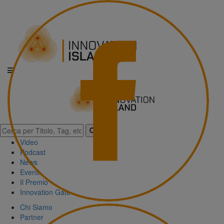
Video
Podcast
News
Eventi
Il Premio
Innovation Gate
Chi Siamo
Partner