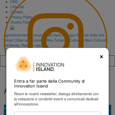
FAQ
Link Utili
Contatti
Privacy Policy
Cookie Policy
Agroalimentare
Economia del mare
Energia
Scienze della vita
Smart Cities and Communities
Turismo, Cultura e Beni Culturali
Ambiente, Risorse naturali
×
Accedi alla
Entra a far parte della Community di
AES
Innovation Island
Ricevi le nostre newsletter, dialoga direttamente con
la redazione e condividi eventi e comunicati dedicati
all’innovazione.