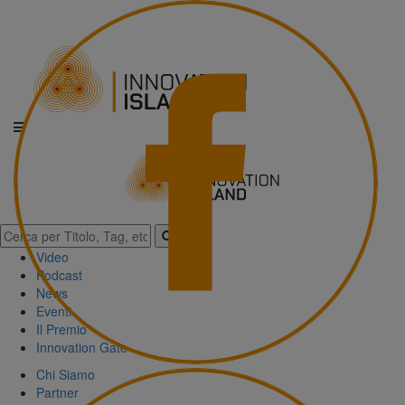
Video
Podcast
News
Eventi
Il Premio
Innovation Gate
Chi Siamo
Partner