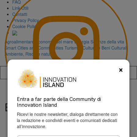
FAQ
Link Utili
Contatti
Privacy Policy
Cookie Policy
Agroalimentare
Economia del mare
Energia
Scienze della vita
Smart Cities and Communities
Turismo, Cultura e Beni Culturali
Ambiente, Risorse naturali
×
Accedi alla
Entra a far parte della Community di
Bando STEP
Innovation Island
Ricevi le nostre newsletter, dialoga direttamente con
la redazione e condividi eventi e comunicati dedicati
all’innovazione.