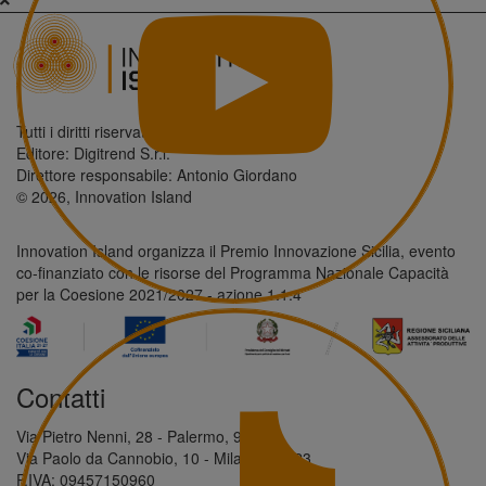
Tutti i diritti riservati.
Editore: Digitrend S.r.l.
Direttore responsabile: Antonio Giordano
© 2026, Innovation Island
Innovation Island organizza il Premio Innovazione Sicilia, evento
co-finanziato con le risorse del Programma Nazionale Capacità
per la Coesione 2021/2027 - azione 1.1.4
Contatti
Via Pietro Nenni, 28 - Palermo, 90146
Via Paolo da Cannobio, 10 - Milano, 20123
P.IVA: 09457150960