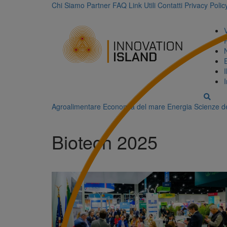
Chi Siamo
Partner
FAQ
Link Utili
Contatti
Privacy Polic
Agroalimentare
Economia del mare
Energia
Scienze de
Biotech 2025