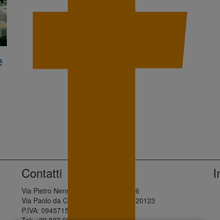
e
Contatti
I
Via Pietro Nenni, 28 - Palermo, 90146
Via Paolo da Cannobio, 10 - Milano, 20123
P.IVA: 09457150960
Tel: +39 327 621 5632