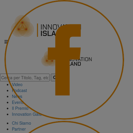
Video
Podcast
News
Eventi
Il Premio
Innovation Gate
Chi Siamo
Partner