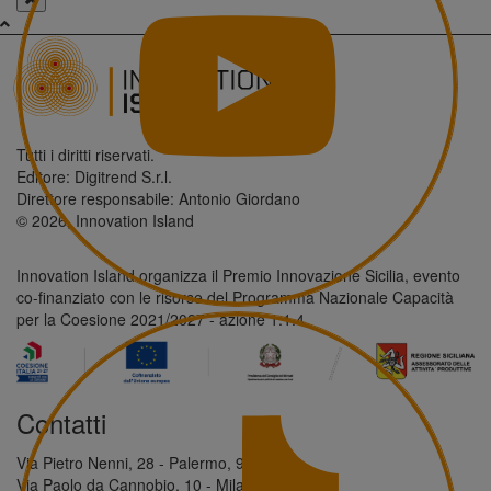
Tutti i diritti riservati.
Editore: Digitrend S.r.l.
Direttore responsabile: Antonio Giordano
© 2026, Innovation Island
Innovation Island organizza il Premio Innovazione Sicilia, evento
co-finanziato con le risorse del Programma Nazionale Capacità
per la Coesione 2021/2027 - azione 1.1.4
Contatti
Via Pietro Nenni, 28 - Palermo, 90146
Via Paolo da Cannobio, 10 - Milano, 20123