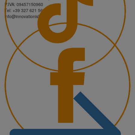
P.IVA: 09457150960
Tel: +39 327 621 5632
info@innovationisland.it