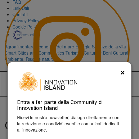
FAQ
Link Utili
Contatti
Privacy Policy
Cookie Policy
Agroalimentare
Economia del mare
Energia
Scienze della vita
Smart Cities and Communities
Turismo, Cultura e Beni Culturali
Ambiente, Risorse naturali
×
Accedi alla
Entra a far parte della Community di
Innovation Island
Ricevi le nostre newsletter, dialoga direttamente con
Capital Venture
la redazione e condividi eventi e comunicati dedicati
all’innovazione.