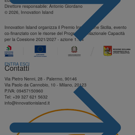
Direttore responsabile: Antonio Giordano
© 2026, Innovation Island
Innovation Island organizza il Premio Innovazione Sicilia, evento
co-finanziato con le risorse del Programma Nazionale Capacità
per la Coesione 2021/2027 - azione 1.1.4
ENTRA
ESCI
Contatti
Via Pietro Nenni, 28 - Palermo, 90146
Via Paolo da Cannobio, 10 - Milano, 20123
P.IVA: 09457150960
Tel: +39 327 621 5632
info@innovationisland.it