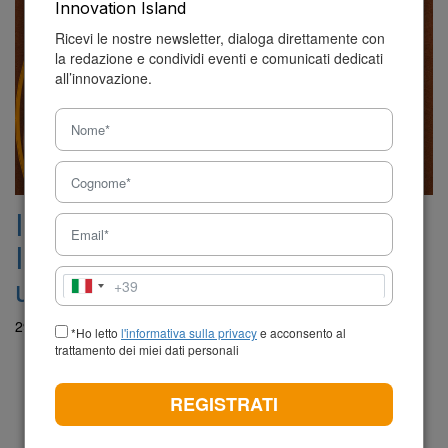
Innovation Island
Ricevi le nostre newsletter, dialoga direttamente con
la redazione e condividi eventi e comunicati dedicati
all’innovazione.
Il vincitore del Premio
Innovazione Sicilia ’25 chiude
un round da 1,5 milioni
+39
Italia
+39
29 Giugno 2026 - 12:46
*Ho letto
l'informativa sulla privacy
e acconsento al
trattamento dei miei dati personali
REGISTRATI