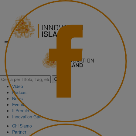
Video
Podcast
News
Eventi
Il Premio
Innovation Gate
Chi Siamo
Partner