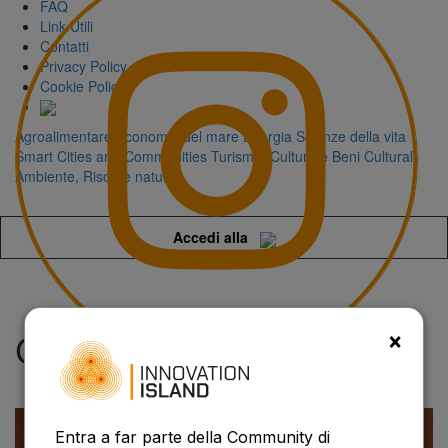
FAQ
Link Utili
Contatti
Privacy Policy
Cookie Policy
Agroalimentare
Economia del mare
Energia
Scienze della vita
Smart Cities and Communities
Turismo, Cultura e Beni Culturali
Ambiente, Risorse naturali
Accedi alla
×
CDP Venture Capital
Entra a far parte della Community di