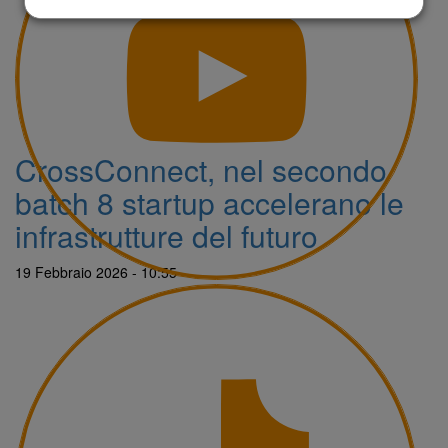
CrossConnect, nel secondo
batch 8 startup accelerano le
infrastrutture del futuro
19 Febbraio 2026 - 10:55