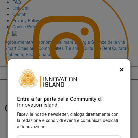
FAQ
Link Utili
Contatti
Privacy Policy
Cookie Policy
Agroalimentare
Economia del mare
Energia
Scienze della vita
Smart Cities and Communities
Turismo, Cultura e Beni Culturali
Ambiente, Risorse naturali
×
Accedi alla
Entra a far parte della Community di
Chris Anderson
Innovation Island
Ricevi le nostre newsletter, dialoga direttamente con
la redazione e condividi eventi e comunicati dedicati
all’innovazione.