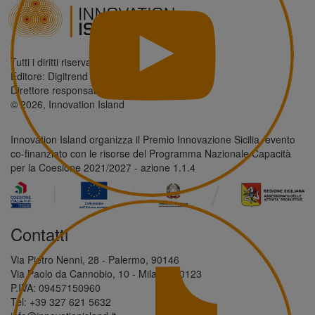
Tutti i diritti riservati.
Editore: Digitrend S.r.l.
Direttore responsabile: Antonio Giordano
© 2026, Innovation Island
Innovation Island organizza il Premio Innovazione Sicilia, evento
co-finanziato con le risorse del Programma Nazionale Capacità
per la Coesione 2021/2027 - azione 1.1.4
Contatti
Via Pietro Nenni, 28 - Palermo, 90146
Via Paolo da Cannobio, 10 - Milano, 20123
P.IVA: 09457150960
Tel: +39 327 621 5632