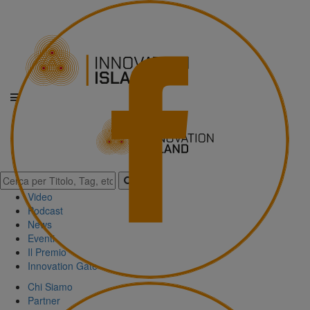
Video
Podcast
News
Eventi
Il Premio
Innovation Gate
Chi Siamo
Partner