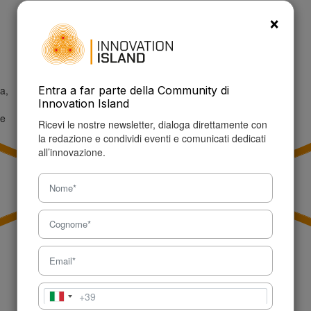
P.IVA: 09457150960
×
Tel: +39 327 621 5632
info@innovationisland.it
a,
Entra a far parte della Community di
Innovation Island
ne
Ricevi le nostre newsletter, dialoga direttamente con
la redazione e condividi eventi e comunicati dedicati
all’innovazione.
+39
Italia