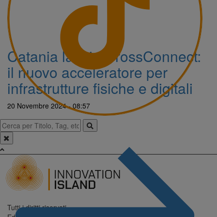
Catania lancia CrossConnect:
il nuovo acceleratore per
infrastrutture fisiche e digitali
20 Novembre 2024 - 08:57
Tutti i diritti riservati.
Editore: Digitrend S.r.l.