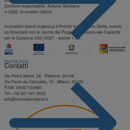
Direttore responsabile: Antonio Giordano
© 2026, Innovation Island
Innovation Island organizza il Premio Innovazione Sicilia, evento
co-finanziato con le risorse del Programma Nazionale Capacità
per la Coesione 2021/2027 - azione 1.1.4
ENTRA
ESCI
Contatti
Via Pietro Nenni, 28 - Palermo, 90146
Via Paolo da Cannobio, 10 - Milano, 20123
P.IVA: 09457150960
Tel: +39 327 621 5632
info@innovationisland.it