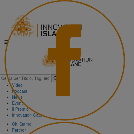
Video
Podcast
News
Eventi
Il Premio
Innovation Gate
Chi Siamo
Partner