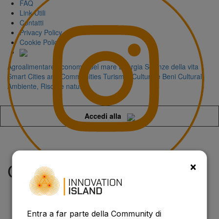
FAQ
Link Utili
Contatti
Privacy Policy
Cookie Policy
Agroalimentare
Economia del mare
Energia
Scienze della vita
Smart Cities and Communities
Turismo, Cultura e Beni Culturali
Ambiente, Risorse naturali
Accedi alla
×
CrossConnect
Entra a far parte della Community di