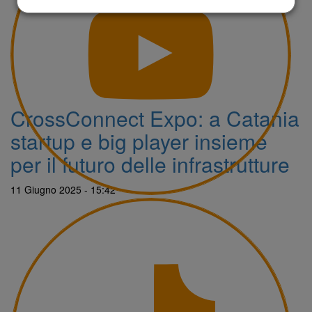
CrossConnect Expo: a Catania
startup e big player insieme
per il futuro delle infrastrutture
11 Giugno 2025 - 15:42