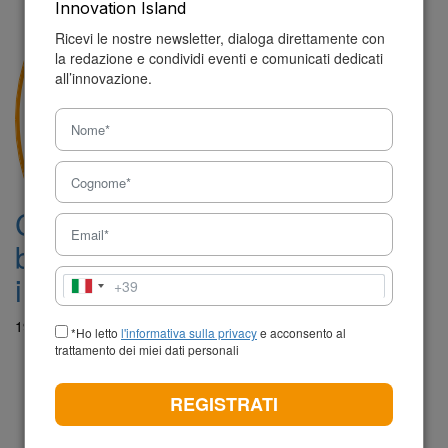
Innovation Island
Ricevi le nostre newsletter, dialoga direttamente con
la redazione e condividi eventi e comunicati dedicati
all’innovazione.
CrossConnect, nel secondo
batch 8 startup accelerano le
infrastrutture del futuro
+39
Italia
+39
19 Febbraio 2026 - 10:55
*Ho letto
l'informativa sulla privacy
e acconsento al
trattamento dei miei dati personali
REGISTRATI