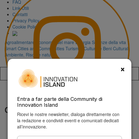
FAQ
Link Utili
Contatti
Privacy Policy
Cookie Policy
Agroalimentare
Economia del mare
Energia
Scienze della vita
Smart Cities and Communities
Turismo, Cultura e Beni Culturali
Ambiente, Risorse naturali
×
Accedi alla
Entra a far parte della Community di
ddl intelligenza artificiale
Innovation Island
Ricevi le nostre newsletter, dialoga direttamente con
la redazione e condividi eventi e comunicati dedicati
all’innovazione.