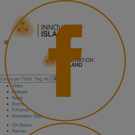
Video
Podcast
News
Eventi
Il Premio
Innovation Gate
Chi Siamo
Partner