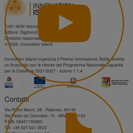
Tutti i diritti riservati.
Editore: Digitrend S.r.l.
Direttore responsabile: Antonio Giordano
© 2026, Innovation Island
Innovation Island organizza il Premio Innovazione Sicilia, evento
co-finanziato con le risorse del Programma Nazionale Capacità
per la Coesione 2021/2027 - azione 1.1.4
Contatti
Via Pietro Nenni, 28 - Palermo, 90146
Via Paolo da Cannobio, 10 - Milano, 20123
P.IVA: 09457150960
Tel: +39 327 621 5632