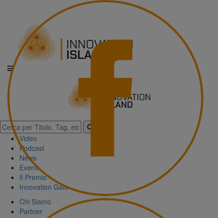
Video
Podcast
News
Eventi
Il Premio
Innovation Gate
Chi Siamo
Partner