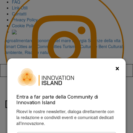
FAQ
Link Utili
Contatti
Privacy Policy
Cookie Policy
Agroalimentare
Economia del mare
Energia
Scienze della vita
Smart Cities and Communities
Turismo, Cultura e Beni Culturali
Ambiente, Risorse naturali
×
Accedi alla
Entra a far parte della Community di
Digital Makers
Innovation Island
Ricevi le nostre newsletter, dialoga direttamente con
la redazione e condividi eventi e comunicati dedicati
all’innovazione.