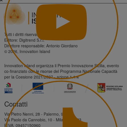
Tutti i diritti riservati.
Editore: Digitrend S.r.l.
Direttore responsabile: Antonio Giordano
© 2026, Innovation Island
Innovation Island organizza il Premio Innovazione Sicilia, evento
co-finanziato con le risorse del Programma Nazionale Capacità
per la Coesione 2021/2027 - azione 1.1.4
Contatti
Via Pietro Nenni, 28 - Palermo, 90146
Via Paolo da Cannobio, 10 - Milano, 20123
P.IVA: 09457150960