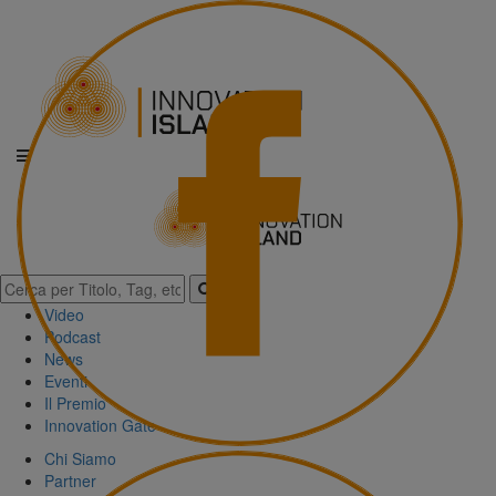
Video
Podcast
News
Eventi
Il Premio
Innovation Gate
Chi Siamo
Partner