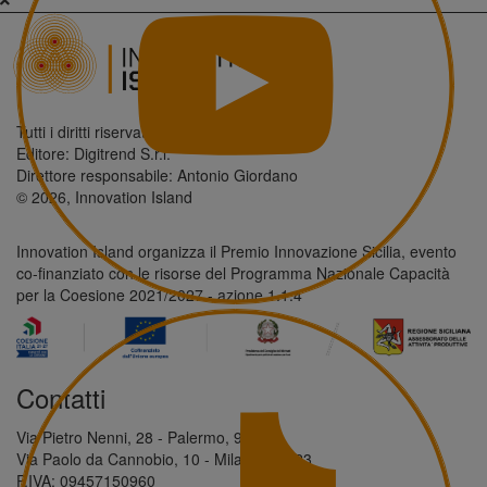
Tutti i diritti riservati.
Editore: Digitrend S.r.l.
Direttore responsabile: Antonio Giordano
© 2026, Innovation Island
Innovation Island organizza il Premio Innovazione Sicilia, evento
co-finanziato con le risorse del Programma Nazionale Capacità
per la Coesione 2021/2027 - azione 1.1.4
Contatti
Via Pietro Nenni, 28 - Palermo, 90146
Via Paolo da Cannobio, 10 - Milano, 20123
P.IVA: 09457150960