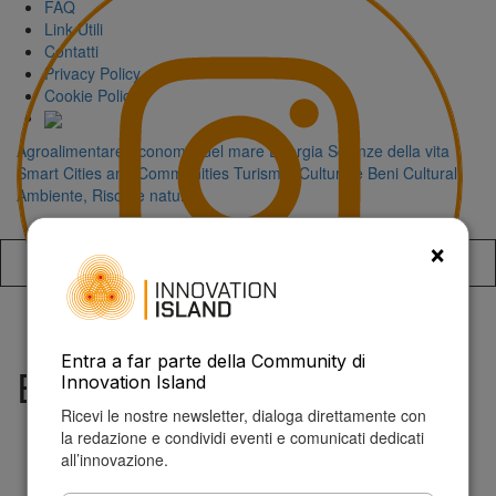
FAQ
Link Utili
Contatti
Privacy Policy
Cookie Policy
Agroalimentare
Economia del mare
Energia
Scienze della vita
Smart Cities and Communities
Turismo, Cultura e Beni Culturali
Ambiente, Risorse naturali
×
Accedi alla
Entra a far parte della Community di
E-Charge
Innovation Island
Ricevi le nostre newsletter, dialoga direttamente con
la redazione e condividi eventi e comunicati dedicati
all’innovazione.