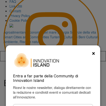
FAQ
Link Utili
Contatti
Privacy Policy
Cookie Policy
Agroalimentare
Economia del mare
Energia
Scienze della vita
Smart Cities and Communities
Turismo, Cultura e Beni Culturali
Ambiente, Risorse naturali
×
Accedi alla
Entra a far parte della Community di
Erfo
Innovation Island
Ricevi le nostre newsletter, dialoga direttamente con
la redazione e condividi eventi e comunicati dedicati
all’innovazione.