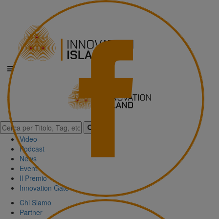
Video
Podcast
News
Eventi
Il Premio
Innovation Gate
Chi Siamo
Partner