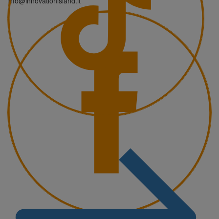
info@innovationisland.it