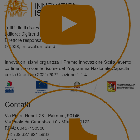
Tutti i diritti riservati.
Editore: Digitrend S.r.l.
Direttore responsabile: Antonio Giordano
© 2026, Innovation Island
Innovation Island organizza il Premio Innovazione Sicilia, evento
co-finanziato con le risorse del Programma Nazionale Capacità
per la Coesione 2021/2027 - azione 1.1.4
Contatti
Via Pietro Nenni, 28 - Palermo, 90146
Via Paolo da Cannobio, 10 - Milano, 20123
P.IVA: 09457150960
Tel: +39 327 621 5632