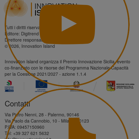
Tutti i diritti riservati.
Editore: Digitrend S.r.l.
Direttore responsabile: Antonio Giordano
© 2026, Innovation Island
Innovation Island organizza il Premio Innovazione Sicilia, evento
co-finanziato con le risorse del Programma Nazionale Capacità
per la Coesione 2021/2027 - azione 1.1.4
Contatti
Via Pietro Nenni, 28 - Palermo, 90146
Via Paolo da Cannobio, 10 - Milano, 20123
P.IVA: 09457150960
Tel: +39 327 621 5632