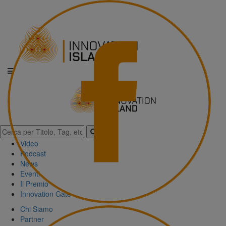
Video
Podcast
News
Eventi
Il Premio
Innovation Gate
Chi Siamo
Partner