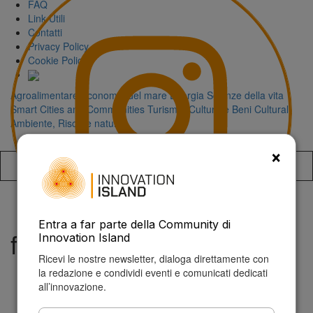
FAQ
Link Utili
Contatti
Privacy Policy
Cookie Policy
Agroalimentare
Economia del mare
Energia
Scienze della vita
Smart Cities and Communities
Turismo, Cultura e Beni Culturali
Ambiente, Risorse naturali
×
Accedi alla
Entra a far parte della Community di
fenolea
Innovation Island
Ricevi le nostre newsletter, dialoga direttamente con
la redazione e condividi eventi e comunicati dedicati
all’innovazione.