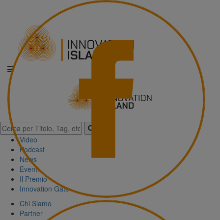
Video
Podcast
News
Eventi
Il Premio
Innovation Gate
Chi Siamo
Partner