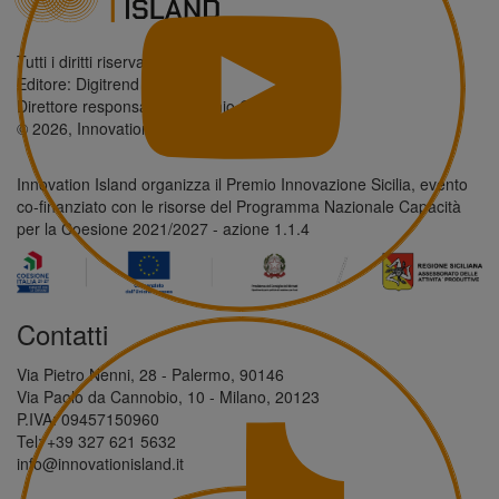
Tutti i diritti riservati.
Editore: Digitrend S.r.l.
Direttore responsabile: Antonio Giordano
© 2026, Innovation Island
Innovation Island organizza il Premio Innovazione Sicilia, evento
co-finanziato con le risorse del Programma Nazionale Capacità
per la Coesione 2021/2027 - azione 1.1.4
Contatti
Via Pietro Nenni, 28 - Palermo, 90146
Via Paolo da Cannobio, 10 - Milano, 20123
P.IVA: 09457150960
Tel: +39 327 621 5632
info@innovationisland.it