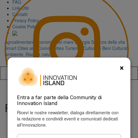
FAQ
Link Utili
Contatti
Privacy Policy
Cookie Policy
Agroalimentare
Economia del mare
Energia
Scienze della vita
Smart Cities and Communities
Turismo, Cultura e Beni Culturali
Ambiente, Risorse naturali
×
Accedi alla
Entra a far parte della Community di
Francesca Di Giuseppe
Innovation Island
Ricevi le nostre newsletter, dialoga direttamente con
la redazione e condividi eventi e comunicati dedicati
all’innovazione.