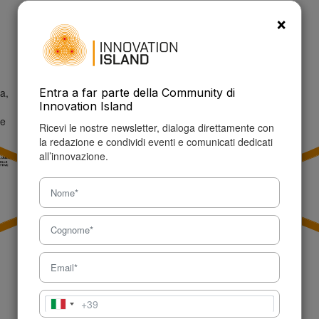
P.IVA: 09457150960
×
Tel: +39 327 621 5632
info@innovationisland.it
a,
Entra a far parte della Community di
Innovation Island
ne
Ricevi le nostre newsletter, dialoga direttamente con
la redazione e condividi eventi e comunicati dedicati
all’innovazione.
+39
Italia