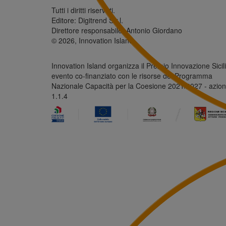
Tutti i diritti riservati.
Editore: Digitrend S.r.l.
Direttore responsabile: Antonio Giordano
© 2026, Innovation Island
Innovation Island organizza il Premio Innovazione Sicili
evento co-finanziato con le risorse del Programma
Nazionale Capacità per la Coesione 2021/2027 - azio
1.1.4