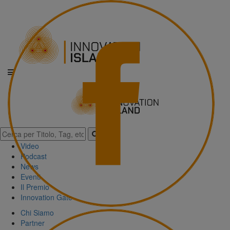
Video
Podcast
News
Eventi
Il Premio
Innovation Gate
Chi Siamo
Partner