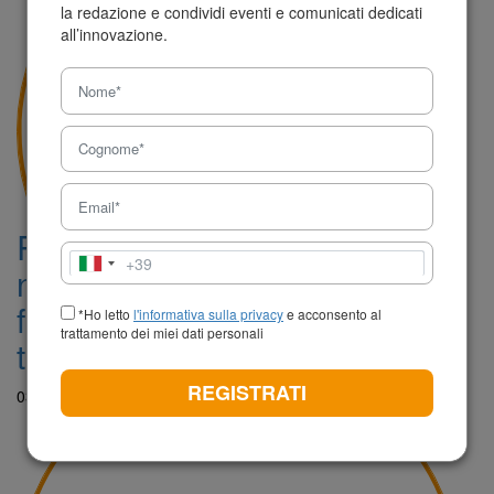
la redazione e condividi eventi e comunicati dedicati
all’innovazione.
Ricerca e innovazione, la
+39
Italia
nuova Relazione del Cnr
+39
fotografa l’Italia in
*Ho letto
l'informativa sulla privacy
e acconsento al
trattamento dei miei dati personali
trasformazione
REGISTRATI
03 Novembre 2025 - 13:06