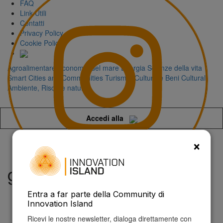
FAQ
Link Utili
Contatti
Privacy Policy
Cookie Policy
Agroalimentare
Economia del mare
Energia
Scienze della vita
Smart Cities and Communities
Turismo, Cultura e Beni Culturali
Ambiente, Risorse naturali
Accedi alla
×
gender equality
Entra a far parte della Community di
Innovation Island
Ricevi le nostre newsletter, dialoga direttamente con