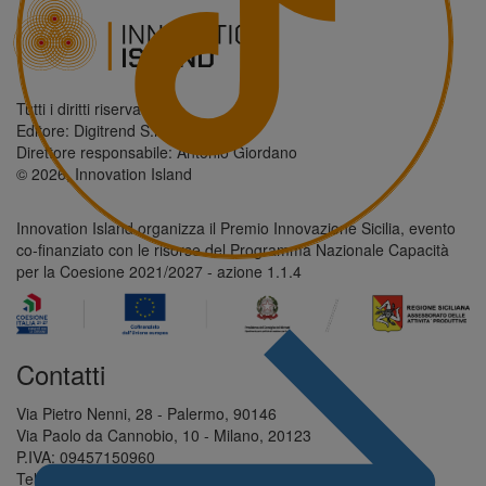
Tutti i diritti riservati.
Editore: Digitrend S.r.l.
Direttore responsabile: Antonio Giordano
© 2026, Innovation Island
Innovation Island organizza il Premio Innovazione Sicilia, evento
co-finanziato con le risorse del Programma Nazionale Capacità
per la Coesione 2021/2027 - azione 1.1.4
Contatti
Via Pietro Nenni, 28 - Palermo, 90146
Via Paolo da Cannobio, 10 - Milano, 20123
P.IVA: 09457150960
Tel: +39 327 621 5632