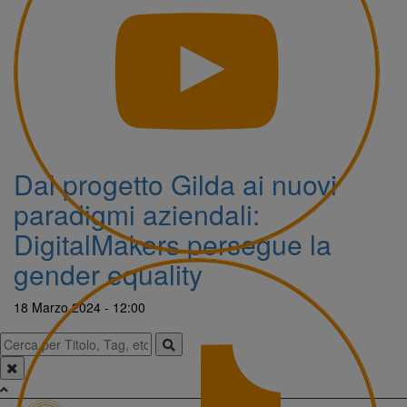
Dal progetto Gilda ai nuovi
paradigmi aziendali:
DigitalMakers persegue la
gender equality
18 Marzo 2024 - 12:00