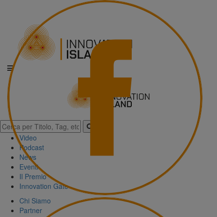
Video
Podcast
News
Eventi
Il Premio
Innovation Gate
Chi Siamo
Partner