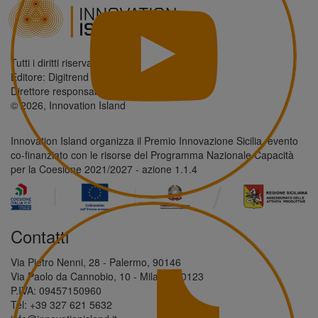
Tutti i diritti riservati.
Editore: Digitrend S.r.l.
Direttore responsabile: Antonio Giordano
© 2026, Innovation Island
Innovation Island organizza il Premio Innovazione Sicilia, evento
co-finanziato con le risorse del Programma Nazionale Capacità
per la Coesione 2021/2027 - azione 1.1.4
Contatti
Via Pietro Nenni, 28 - Palermo, 90146
Via Paolo da Cannobio, 10 - Milano, 20123
P.IVA: 09457150960
Tel: +39 327 621 5632