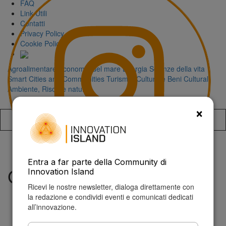
FAQ
Link Utili
Contatti
Privacy Policy
Cookie Policy
Agroalimentare
Economia del mare
Energia
Scienze della vita
Smart Cities and Communities
Turismo, Cultura e Beni Culturali
Ambiente, Risorse naturali
×
Accedi alla
Entra a far parte della Community di
Goldman Sachs
Innovation Island
Ricevi le nostre newsletter, dialoga direttamente con
la redazione e condividi eventi e comunicati dedicati
all’innovazione.