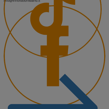
info@innovationisland.it