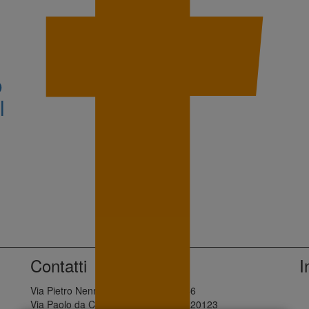
o
l
Contatti
I
Via Pietro Nenni, 28 - Palermo, 90146
Via Paolo da Cannobio, 10 - Milano, 20123