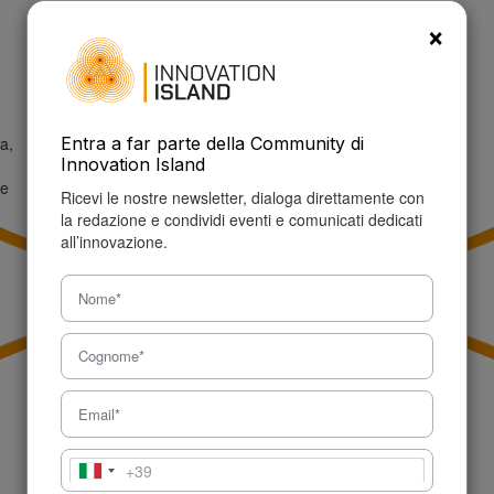
P.IVA: 09457150960
×
Tel: +39 327 621 5632
info@innovationisland.it
a,
Entra a far parte della Community di
Innovation Island
ne
Ricevi le nostre newsletter, dialoga direttamente con
la redazione e condividi eventi e comunicati dedicati
all’innovazione.
+39
Italia