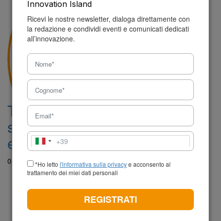
Innovation Island
Ricevi le nostre newsletter, dialoga direttamente con
la redazione e condividi eventi e comunicati dedicati
all’innovazione.
Traction, il termometro del
successo per le startup: cos’è
e a cosa serve
+39
Italia
+39
03 Settembre 2024 - 09:38
*Ho letto
l'informativa sulla privacy
e acconsento al
trattamento dei miei dati personali
REGISTRATI