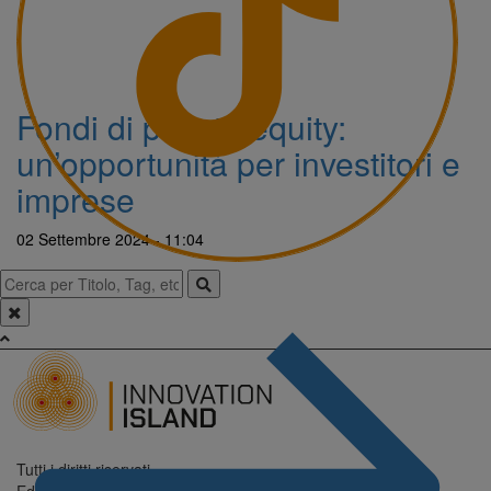
Fondi di private equity:
un’opportunità per investitori e
imprese
02 Settembre 2024 - 11:04
Tutti i diritti riservati.
Editore: Digitrend S.r.l.