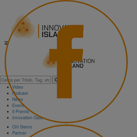
Video
Podcast
News
Eventi
Il Premio
Innovation Gate
Chi Siamo
Partner