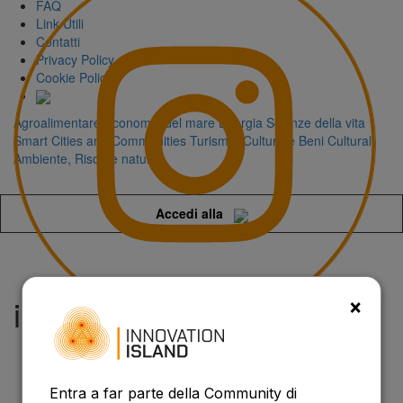
FAQ
Link Utili
Contatti
Privacy Policy
Cookie Policy
Agroalimentare
Economia del mare
Energia
Scienze della vita
Smart Cities and Communities
Turismo, Cultura e Beni Culturali
Ambiente, Risorse naturali
Accedi alla
×
investitori
Entra a far parte della Community di