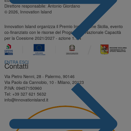
Direttore responsabile: Antonio Giordano
© 2026, Innovation Island
Innovation Island organizza il Premio Innovazione Sicilia, evento
co-finanziato con le risorse del Programma Nazionale Capacità
per la Coesione 2021/2027 - azione 1.1.4
ENTRA
ESCI
Contatti
Via Pietro Nenni, 28 - Palermo, 90146
Via Paolo da Cannobio, 10 - Milano, 20123
P.IVA: 09457150960
Tel: +39 327 621 5632
info@innovationisland.it