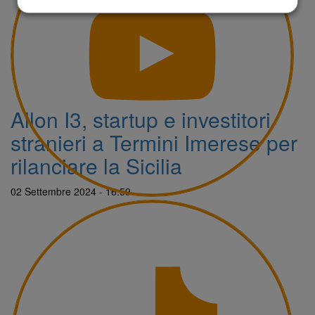
Allon I3, startup e investitori
stranieri a Termini Imerese per
rilanciare la Sicilia
02 Settembre 2024 - 16:59