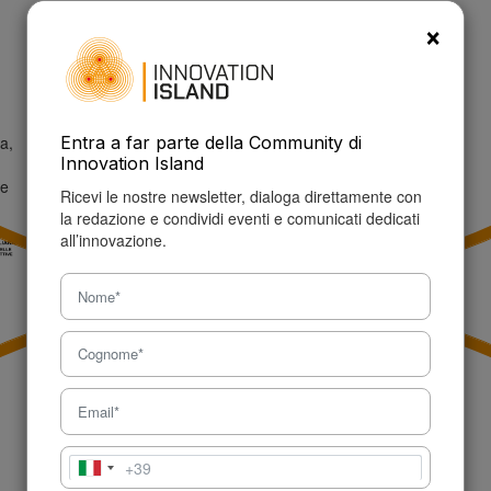
P.IVA: 09457150960
×
Tel: +39 327 621 5632
info@innovationisland.it
a,
Entra a far parte della Community di
Innovation Island
ne
Ricevi le nostre newsletter, dialoga direttamente con
la redazione e condividi eventi e comunicati dedicati
all’innovazione.
+39
Italia