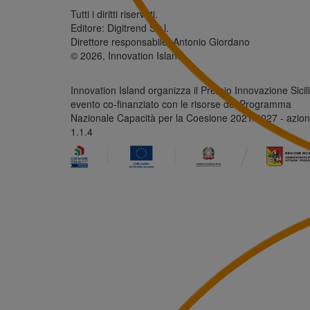
Tutti i diritti riservati.
Editore: Digitrend S.r.l.
Direttore responsabile: Antonio Giordano
© 2026, Innovation Island
Innovation Island organizza il Premio Innovazione Sicili
evento co-finanziato con le risorse del Programma
Nazionale Capacità per la Coesione 2021/2027 - azio
1.1.4