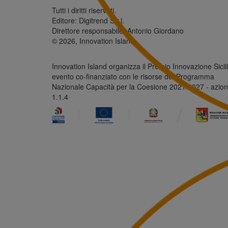
Tutti i diritti riservati.
Editore: Digitrend S.r.l.
Direttore responsabile: Antonio Giordano
© 2026, Innovation Island
Innovation Island organizza il Premio Innovazione Sicili
evento co-finanziato con le risorse del Programma
Nazionale Capacità per la Coesione 2021/2027 - azio
1.1.4