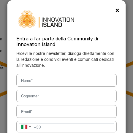
P.IVA: 09457150960
×
Tel: +39 327 621 5632
info@innovationisland.it
a,
Entra a far parte della Community di
Innovation Island
ne
Ricevi le nostre newsletter, dialoga direttamente con
la redazione e condividi eventi e comunicati dedicati
all’innovazione.
+39
Italia