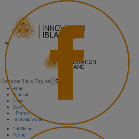
Video
Podcast
News
Eventi
Il Premio
Innovation Gate
Chi Siamo
Partner