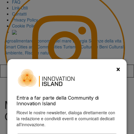
FAQ
Link Utili
Contatti
Privacy Policy
Cookie Policy
Agroalimentare
Economia del mare
Energia
Scienze della vita
Smart Cities and Communities
Turismo, Cultura e Beni Culturali
Ambiente, Risorse naturali
×
Accedi alla
Entra a far parte della Community di
MADE Competence
Innovation Island
Center Industria 4.0
Ricevi le nostre newsletter, dialoga direttamente con
la redazione e condividi eventi e comunicati dedicati
all’innovazione.