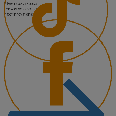
P.IVA: 09457150960
Tel: +39 327 621 5632
info@innovationisland.it