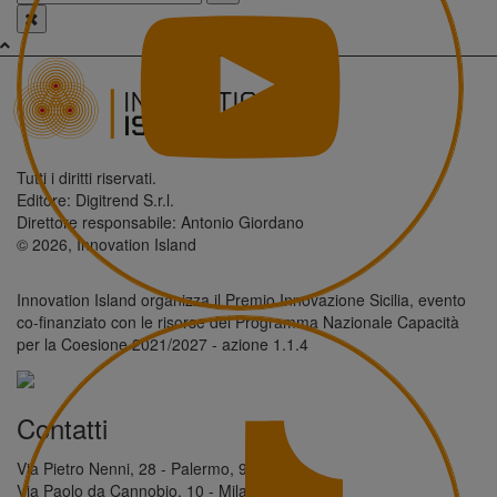
Tutti i diritti riservati.
Editore: Digitrend S.r.l.
Direttore responsabile: Antonio Giordano
© 2026, Innovation Island
Innovation Island organizza il Premio Innovazione Sicilia, evento
co-finanziato con le risorse del Programma Nazionale Capacità
per la Coesione 2021/2027 - azione 1.1.4
Contatti
Via Pietro Nenni, 28 - Palermo, 90146
Via Paolo da Cannobio, 10 - Milano, 20123