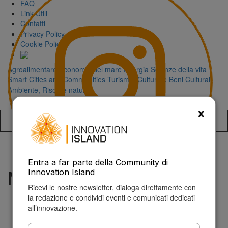
FAQ
Link Utili
Contatti
Privacy Policy
Cookie Policy
Agroalimentare
Economia del mare
Energia
Scienze della vita
Smart Cities and Communities
Turismo, Cultura e Beni Culturali
Ambiente, Risorse naturali
×
Accedi alla
Entra a far parte della Community di
Microsoft AI
Innovation Island
Ricevi le nostre newsletter, dialoga direttamente con
la redazione e condividi eventi e comunicati dedicati
all’innovazione.