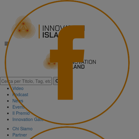
Video
Podcast
News
Eventi
Il Premio
Innovation Gate
Chi Siamo
Partner