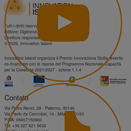
Tutti i diritti riservati.
Editore: Digitrend S.r.l.
Direttore responsabile: Antonio Giordano
© 2026, Innovation Island
Innovation Island organizza il Premio Innovazione Sicilia, evento
co-finanziato con le risorse del Programma Nazionale Capacità
per la Coesione 2021/2027 - azione 1.1.4
Contatti
Via Pietro Nenni, 28 - Palermo, 90146
Via Paolo da Cannobio, 10 - Milano, 20123
P.IVA: 09457150960
Tel: +39 327 621 5632