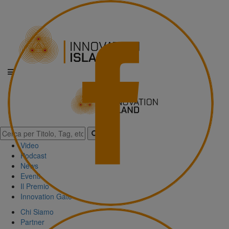
Video
Podcast
News
Eventi
Il Premio
Innovation Gate
Chi Siamo
Partner