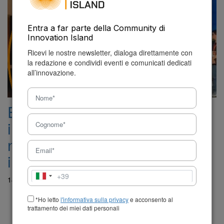
Entra a far parte della Community di
Innovation Island
Ricevi le nostre newsletter, dialoga direttamente con
la redazione e condividi eventi e comunicati dedicati
all’innovazione.
Ebrains-Italy: neuroscienze e
innovazione al servizio di un
nuovo ecosistema ricerca-
impresa
+39
Italia
14 Luglio 2025 - 15:57
+39
*Ho letto
l'informativa sulla privacy
e acconsento al
trattamento dei miei dati personali