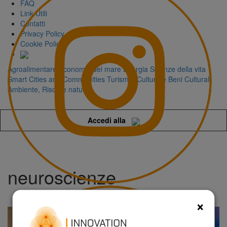
FAQ
Link Utili
Contatti
Privacy Policy
Cookie Policy
Agroalimentare
Economia del mare
Energia
Scienze della vita
Smart Cities and Communities
Turismo, Cultura e Beni Culturali
Ambiente, Risorse naturali
Accedi alla
neuroscienze
×