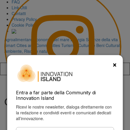
FAQ
Link Utili
Contatti
Privacy Policy
Cookie Policy
Agroalimentare
Economia del mare
Energia
Scienze della vita
Smart Cities and Communities
Turismo, Cultura e Beni Culturali
Ambiente, Risorse naturali
×
Accedi alla
Entra a far parte della Community di
Ottawa 2025
Innovation Island
Ricevi le nostre newsletter, dialoga direttamente con
la redazione e condividi eventi e comunicati dedicati
all’innovazione.