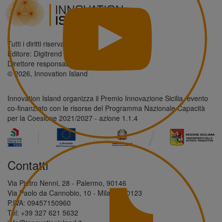
Tutti i diritti riservati.
Editore: Digitrend S.r.l.
Direttore responsabile: Antonio Giordano
© 2026, Innovation Island
Innovation Island organizza il Premio Innovazione Sicilia, evento
co-finanziato con le risorse del Programma Nazionale Capacità
per la Coesione 2021/2027 - azione 1.1.4
Contatti
Via Pietro Nenni, 28 - Palermo, 90146
Via Paolo da Cannobio, 10 - Milano, 20123
P.IVA: 09457150960
Tel: +39 327 621 5632