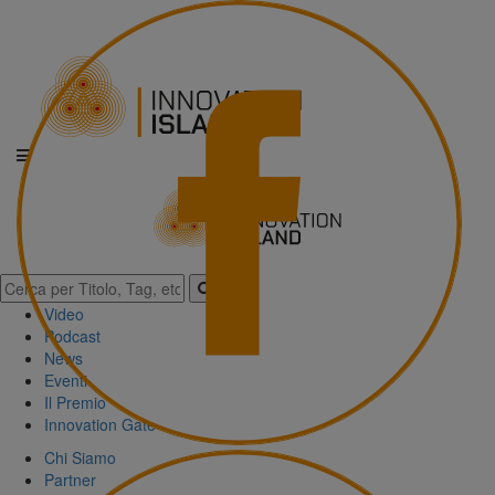
Video
Podcast
News
Eventi
Il Premio
Innovation Gate
Chi Siamo
Partner