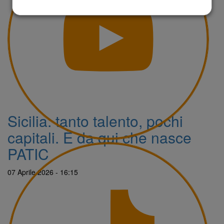
Sicilia: tanto talento, pochi
capitali. È da qui che nasce
PATIC
07 Aprile 2026 - 16:15