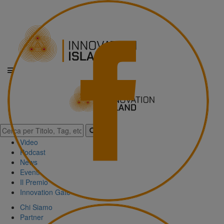
Video
Podcast
News
Eventi
Il Premio
Innovation Gate
Chi Siamo
Partner