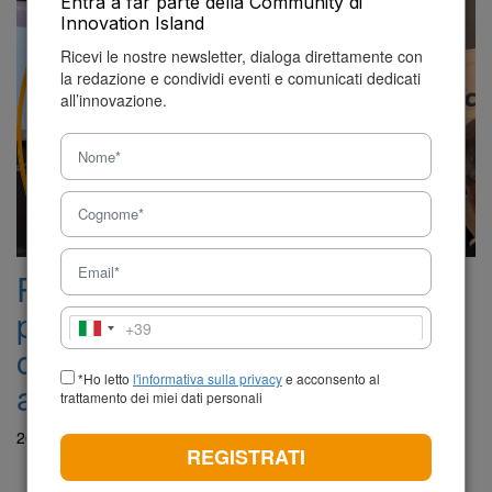
Entra a far parte della Community di
Innovation Island
Ricevi le nostre newsletter, dialoga direttamente con
la redazione e condividi eventi e comunicati dedicati
all’innovazione.
PATIC cerca startup ad alto
potenziale: ultimi giorni per
+39
Italia
candidarsi al programma di
+39
*Ho letto
l'informativa sulla privacy
e acconsento al
accelerazione
trattamento dei miei dati personali
26 Maggio 2026 - 12:40
REGISTRATI