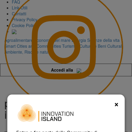
FAQ
Link Utili
Contatti
Privacy Policy
Cookie Policy
Agroalimentare
Economia del mare
Energia
Scienze della vita
Smart Cities and Communities
Turismo, Cultura e Beni Culturali
Ambiente, Risorse naturali
Accedi alla
palermo technology
×
innovation center