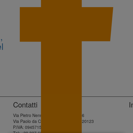
,
l
Contatti
I
Via Pietro Nenni, 28 - Palermo, 90146
Via Paolo da Cannobio, 10 - Milano, 20123
P.IVA: 09457150960
Tel: +39 327 621 5632