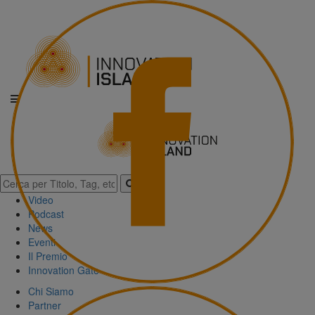
Video
Podcast
News
Eventi
Il Premio
Innovation Gate
Chi Siamo
Partner