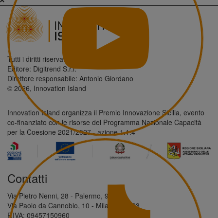
Tutti i diritti riservati.
Editore: Digitrend S.r.l.
Direttore responsabile: Antonio Giordano
© 2026, Innovation Island
Innovation Island organizza il Premio Innovazione Sicilia, evento
co-finanziato con le risorse del Programma Nazionale Capacità
per la Coesione 2021/2027 - azione 1.1.4
Contatti
Via Pietro Nenni, 28 - Palermo, 90146
Via Paolo da Cannobio, 10 - Milano, 20123
P.IVA: 09457150960