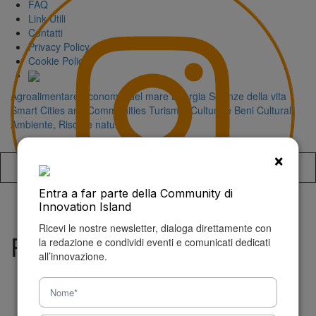
FAQ
Link Utili
Contatti
Privacy Policy
Cookie Policy
Agroalimentare
Economia del mare
Energia
Scienze della vita
Smart Cities and Communities
Turismo, Cultura e Beni Culturali
Ambiente, Risorse naturali
×
Accedi alla
Entra a far parte della Community di
Innovation Island
Ricevi le nostre newsletter, dialoga direttamente con
PowerUp!
la redazione e condividi eventi e comunicati dedicati
all’innovazione.