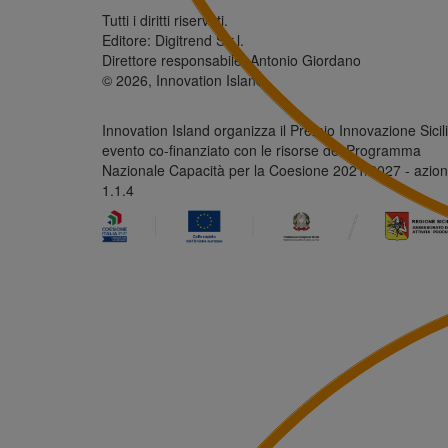
Tutti i diritti riservati.
Editore: Digitrend S.r.l.
Direttore responsabile: Antonio Giordano
© 2026, Innovation Island
Innovation Island organizza il Premio Innovazione Sicili
evento co-finanziato con le risorse del Programma
Nazionale Capacità per la Coesione 2021/2027 - azio
1.1.4