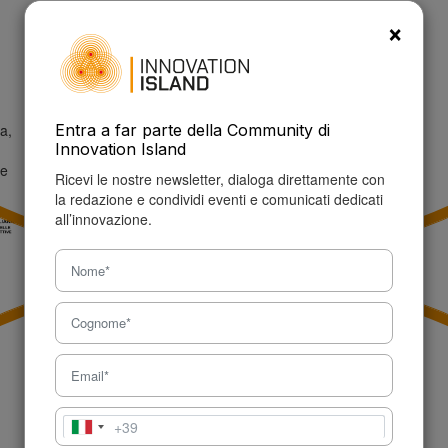
P.IVA: 09457150960
×
Tel: +39 327 621 5632
info@innovationisland.it
a,
Entra a far parte della Community di
Innovation Island
ne
Ricevi le nostre newsletter, dialoga direttamente con
la redazione e condividi eventi e comunicati dedicati
all’innovazione.
+39
Italia