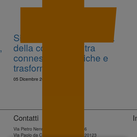
Simona Ferrari e la forza
,
della community, tra
connessioni, pratiche e
trasformazione
05 Dicembre 2025 - 14:14
Contatti
I
Via Pietro Nenni, 28 - Palermo, 90146
Via Paolo da Cannobio, 10 - Milano, 20123