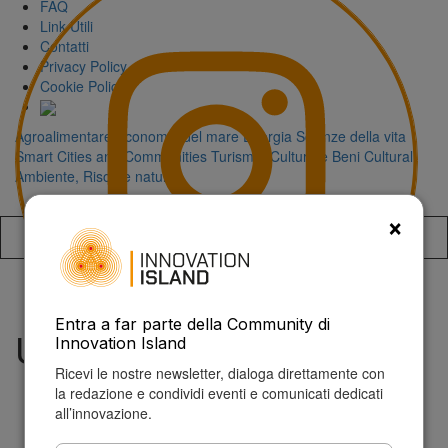
FAQ
Link Utili
Contatti
Privacy Policy
Cookie Policy
Agroalimentare
Economia del mare
Energia
Scienze della vita
Smart Cities and Communities
Turismo, Cultura e Beni Culturali
Ambiente, Risorse naturali
×
Accedi alla
Entra a far parte della Community di
Upskill Sicilia
Innovation Island
Ricevi le nostre newsletter, dialoga direttamente con
la redazione e condividi eventi e comunicati dedicati
all’innovazione.