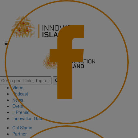
Video
Podcast
News
Eventi
Il Premio
Innovation Gate
Chi Siamo
Partner