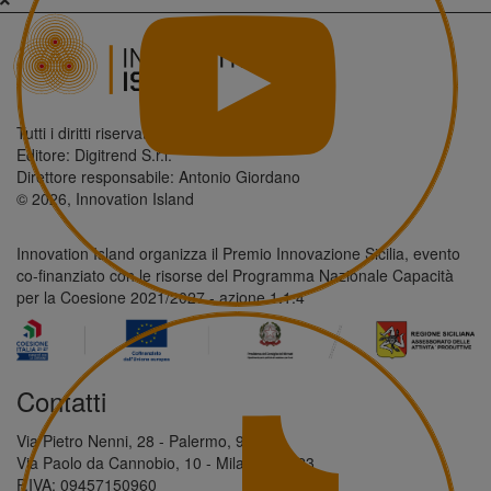
Tutti i diritti riservati.
Editore: Digitrend S.r.l.
Direttore responsabile: Antonio Giordano
© 2026, Innovation Island
Innovation Island organizza il Premio Innovazione Sicilia, evento
co-finanziato con le risorse del Programma Nazionale Capacità
per la Coesione 2021/2027 - azione 1.1.4
Contatti
Via Pietro Nenni, 28 - Palermo, 90146
Via Paolo da Cannobio, 10 - Milano, 20123
P.IVA: 09457150960