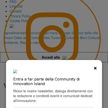
FAQ
Link Utili
Contatti
Privacy Policy
Cookie Policy
Agroalimentare
Economia del mare
Energia
Scienze della vita
Smart Cities and Communities
Turismo, Cultura e Beni Culturali
Ambiente, Risorse naturali
Accedi alla
×
Entra a far parte della Community di
valentina rossi
Innovation Island
Ricevi le nostre newsletter, dialoga direttamente con
la redazione e condividi eventi e comunicati dedicati
all’innovazione.