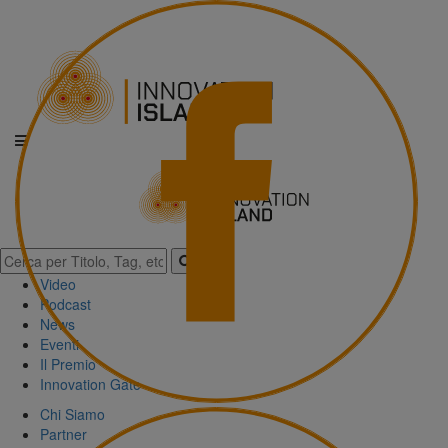
Video
Podcast
News
Eventi
Il Premio
Innovation Gate
Chi Siamo
Partner