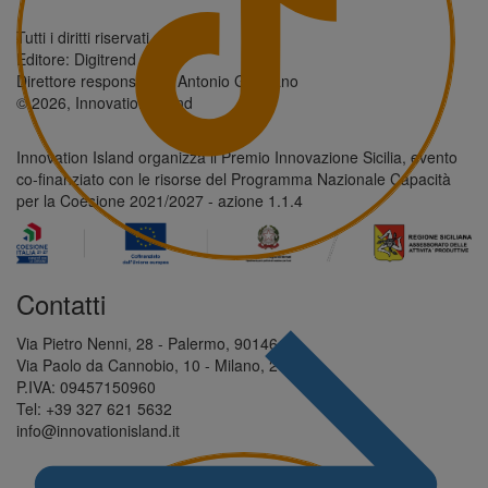
Tutti i diritti riservati.
Editore: Digitrend S.r.l.
Direttore responsabile: Antonio Giordano
© 2026, Innovation Island
Innovation Island organizza il Premio Innovazione Sicilia, evento
co-finanziato con le risorse del Programma Nazionale Capacità
per la Coesione 2021/2027 - azione 1.1.4
Contatti
Via Pietro Nenni, 28 - Palermo, 90146
Via Paolo da Cannobio, 10 - Milano, 20123
P.IVA: 09457150960
Tel: +39 327 621 5632
info@innovationisland.it