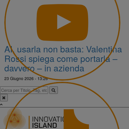
AI, usarla non basta: Valentina
Rossi spiega come portarla –
davvero – in azienda
23 Giugno 2026 - 13:26