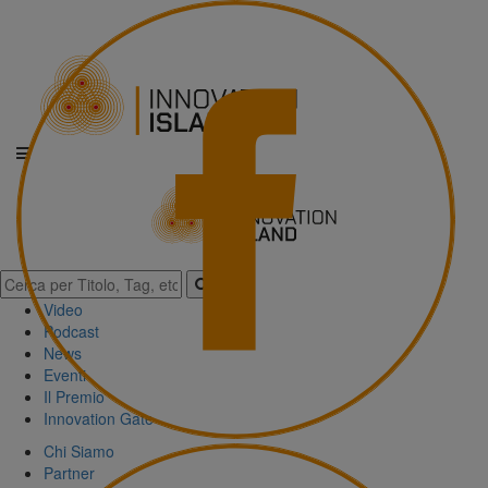
Video
Podcast
News
Eventi
Il Premio
Innovation Gate
Chi Siamo
Partner