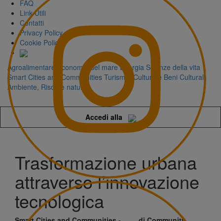
FAQ
Link Utili
Contatti
Privacy Policy
Cookie Policy
Agroalimentare
Economia del mare
Energia
Scienze della vita
Smart Cities and Communities
Turismo, Cultura e Beni Culturali
Ambiente, Risorse naturali
Accedi alla
Trasformazione urbana
attraverso l’innovazione
tecnologica
Smart Cities and Communities -
di Community