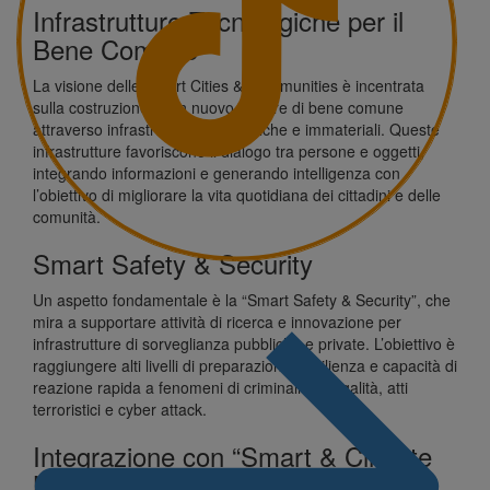
Infrastrutture Tecnologiche per il
Bene Comune
La visione delle Smart Cities & Communities è incentrata
sulla costruzione di un nuovo genere di bene comune
attraverso infrastrutture tecnologiche e immateriali. Queste
infrastrutture favoriscono il dialogo tra persone e oggetti,
integrando informazioni e generando intelligenza con
l’obiettivo di migliorare la vita quotidiana dei cittadini e delle
comunità.
Smart Safety & Security
Un aspetto fondamentale è la “Smart Safety & Security”, che
mira a supportare attività di ricerca e innovazione per
infrastrutture di sorveglianza pubbliche e private. L’obiettivo è
raggiungere alti livelli di preparazione, resilienza e capacità di
reazione rapida a fenomeni di criminalità, illegalità, atti
terroristici e cyber attack.
Integrazione con “Smart & Climate
Neutral”