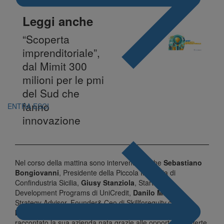
Leggi anche
“Scoperta
imprenditoriale”,
dal Mimit 300
milioni per le pmi
del Sud che
fanno
ENTRA
ESCI
innovazione
Nel corso della mattina sono intervenuti anche
Sebastiano
Bongiovanni
, Presidente della Piccola Industria di
Confindustria Sicilia,
Giusy Stanziola
, Start Lab &
Development Programs di UniCredit,
Danilo Mazzara
,
Strategy Advisor, Founder& Ceo di Skillforequity.com, e
Massimiliano Costa
, Founder di Develhope che ha
raccontato la sua azienda nata grazie alle opportunità offerte