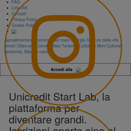
FAQ
Link Utili
Contatti
Privacy Policy
Cookie Policy
Agroalimentare
Economia del mare
Energia
Scienze della vita
Smart Cities and Communities
Turismo, Cultura e Beni Culturali
Ambiente, Risorse naturali
Accedi alla
Unicredit Start Lab, la
piattaforma per
diventare grandi.
Iscrizioni aperte sino al