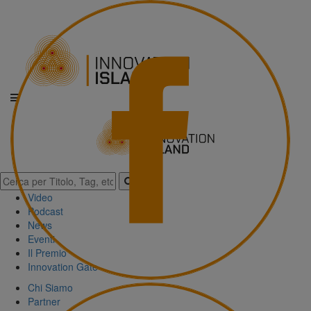
Video
Podcast
News
Eventi
Il Premio
Innovation Gate
Chi Siamo
Partner