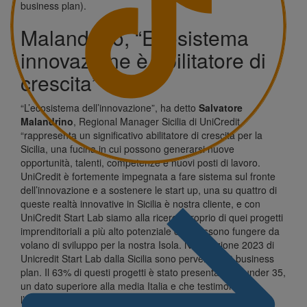
business plan).
Malandrino, “Ecosistema
innovazione è abilitatore di
crescita”
“L’ecosistema dell’innovazione”, ha detto
Salvatore
Malandrino
, Regional Manager Sicilia di UniCredit,
“rappresenta un significativo abilitatore di crescita per la
Sicilia, una fucina in cui possono generarsi nuove
opportunità, talenti, competenze e nuovi posti di lavoro.
UniCredit è fortemente impegnata a fare sistema sul fronte
dell’innovazione e a sostenere le start up, una su quattro di
queste realtà innovative in Sicilia è nostra cliente, e con
UniCredit Start Lab siamo alla ricerca proprio di quei progetti
imprenditoriali a più alto potenziale che possono fungere da
volano di sviluppo per la nostra Isola. Nell’edizione 2023 di
Unicredit Start Lab dalla Sicilia sono pervenuti 49 business
plan. Il 63% di questi progetti è stato presentato da under 35,
un dato superiore alla media Italia e che testimonia
l’approccio all’autoimprenditorialità dei nostri giovani”.