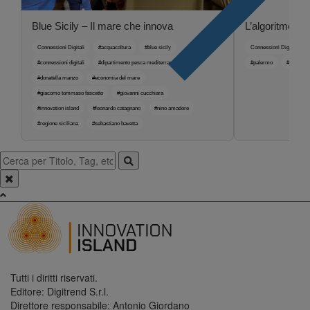
Blue Sicily – Il mare che innova
L’algoritmo no
Connessioni Digitali
#acquacoltura
#blue sicily
Connessioni Digitali
#connessioni digitali
#dipartimento pesca mediterranea
#palermo
#riccardo
#donatella manzo
#economia del mare
#giacomo tommaso fascetto
#giovanni cucchiara
#innovation island
#leonardo catagnano
#nino amadore
#regione siciliana
#sebastiano bavetta
Tutti i diritti riservati.
Editore: Digitrend S.r.l.
Direttore responsabile: Antonio Giordano