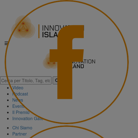
Video
Podcast
News
Eventi
Il Premio
Innovation Gate
Chi Siamo
Partner