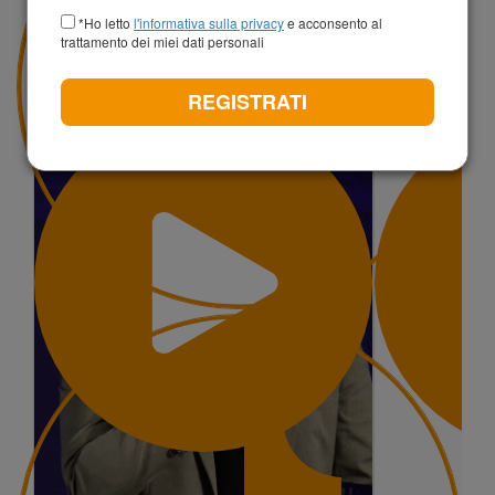
*Ho letto
l'informativa sulla privacy
e acconsento al
CERCA
trattamento dei miei dati personali
Risultati ricerca per:
Premio Innovazione Sicilia
X
REGISTRATI