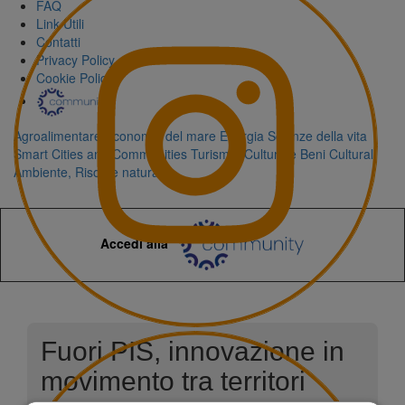
FAQ
Link Utili
Contatti
Privacy Policy
Cookie Policy
Agroalimentare
Economia del mare
Energia
Scienze della vita
Smart Cities and Communities
Turismo, Cultura e Beni Culturali
Ambiente, Risorse naturali
Accedi alla
Fuori PIS, innovazione in
movimento tra territori