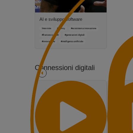
AI e sviluppo software
Interviste
#devmy
#ecosistema innovazione
#francesco sciuti
#generazioni digitali
#innovazione
#intelligenza artificiale
Connessioni digitali