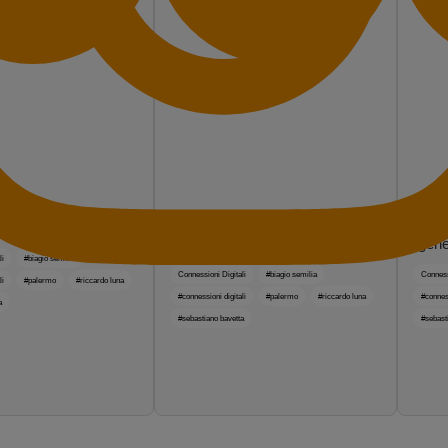
 non è un destino
Algoretica, artigiani e fine del
Come
modello predatorio
“gene
li
#biagio semilia
Connessioni Digitali
#biagio semilia
Connessi
li
#palermo
#riccardo luna
#connessioni digitali
#palermo
#riccardo luna
#conness
a
#sebastiano bavetta
#sebast