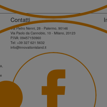
Contatti
I
Via Pietro Nenni, 28 - Palermo, 90146
Via Paolo da Cannobio, 10 - Milano, 20123
P.IVA: 09457150960
Tel: +39 327 621 5632
info@innovationisland.it
a,
ne