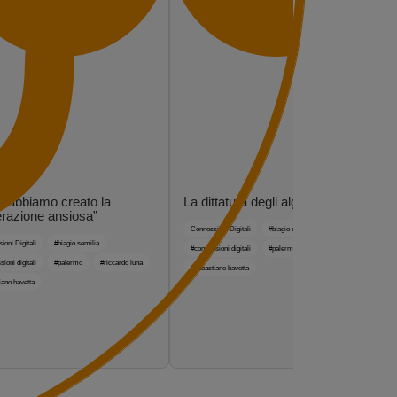
 abbiamo creato la
La dittatura degli algoritmi
razione ansiosa”
Connessioni Digitali
#biagio semilia
oni Digitali
#biagio semilia
#connessioni digitali
#palermo
#riccardo luna
ioni digitali
#palermo
#riccardo luna
#sebastiano bavetta
iano bavetta