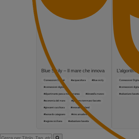
Blue Sicily – Il mare che innova
L’algoritmo
Connessioni Digitali
#acquacoltura
#blue sicily
Connessioni Digita
#connessioni digitali
#connessioni digita
#dipartimento pesca mediterranea
#donatella manzo
#sebastiano bavett
#economia del mare
#giacomo tommaso fascetto
#giovanni cucchiara
#innovation island
#leonardo catagnano
#nino amadore
#regione siciliana
#sebastiano bavetta