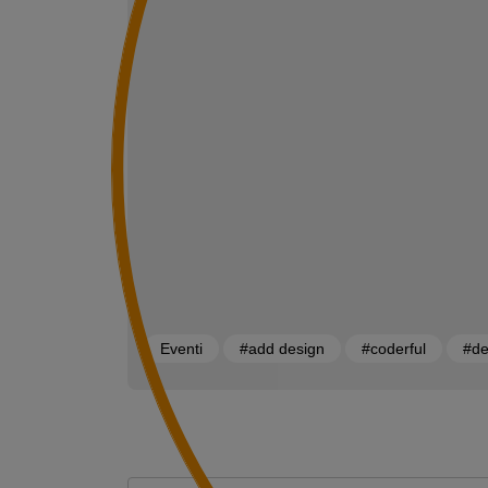
Eventi
#add design
#coderful
#d