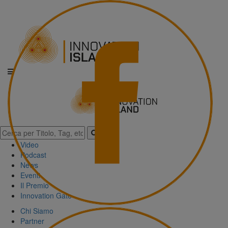
Video
Podcast
News
Eventi
Il Premio
Innovation Gate
Chi Siamo
Partner