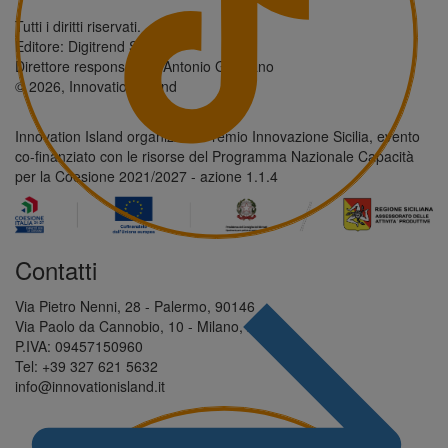
Tutti i diritti riservati.
Editore: Digitrend S.r.l.
Direttore responsabile: Antonio Giordano
© 2026, Innovation Island
Innovation Island organizza il Premio Innovazione Sicilia, evento
co-finanziato con le risorse del Programma Nazionale Capacità
per la Coesione 2021/2027 - azione 1.1.4
Contatti
Via Pietro Nenni, 28 - Palermo, 90146
Via Paolo da Cannobio, 10 - Milano, 20123
P.IVA: 09457150960
Tel: +39 327 621 5632
info@innovationisland.it