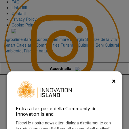
FAQ
Link Utili
Contatti
Privacy Policy
Cookie Policy
Agroalimentare
Economia del mare
Energia
Scienze della vita
Smart Cities and Communities
Turismo, Cultura e Beni Culturali
Ambiente, Risorse naturali
Accedi alla
×
Aeroponica- il futuro in
tavola
Entra a far parte della Community di
Innovation Island
Ambiente, Risorse naturali - 24/11/2023
di Redazione
Ricevi le nostre newsletter, dialoga direttamente con
la redazione e condividi eventi e comunicati dedicati